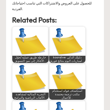
للحصول على العروض والاشتراكات التي تناسب احتياجاتك
الفردية.
Related Posts:
kooralive: دليلك الذكي
خارطة طريق عملية تُحوّل
لمباريات اليوم بنتائج فورية…
الأفكار إلى نمو: التسويق…
استكشاف فوائد استخدام
مكتب ترجمة معتمدة
التجربة المثالية لمشاهدة
للأعمال…
الألعاب الرياضية والبرامج…