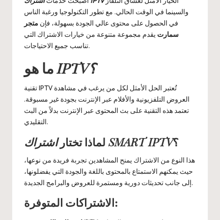
الخيار الأمثل لعشاق التلفاز
اشتراك IPTV
أصبحت خدمات
والسينما في الوقت الحالي. مع تطور التكنولوجيا ورغبة الناس
في الحصول على محتوى عالي الجودة بسهولة، فإن
متجر
سمارت
يقدم مجموعة متنوعة من خيارات الاشتراك التي
تناسب جميع الاحتياجات.
IPTV؟
ما هو
تقنية IPTV تُعتبر الحل الأمثل لكل من يرغب في مشاهدة
العروض التلفزيونية والأفلام عبر الإنترنت بجودة غير مسبوقة.
تعتمد هذه التقنية على بث المحتوى عبر الإنترنت بدلاً من البث
التقليدي.
اشتراك SMART IPTV
؟
لماذا تختار
هذا النوع من الاشتراك يمنح المشاهدين تجربة فريدة من نوعها،
حيث يمكنهم الاستمتاع بالمحتوى باللغة والجودة التي يفضلونها،
إلى جانب تحديثات دورية ومستمرة للعروض والبرامج الجديدة.
الاشتراكات المتوفرة: