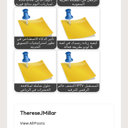
السعودية
لمباريات اليوم بنتائج فورية…
تأثير الذكاء الاصطناعي في
كيفية زيادة رصيدك في لعبة
تطور استراتيجيات التسويق
يلا لودو بطريقة فعالة
الحديثة
اكتشف عالم IPTV: المستقبل
حلول شاملة لمكافحة
الرقمي للترفيه
الحشرات في الرياض
ThereseJMillar
View All Posts