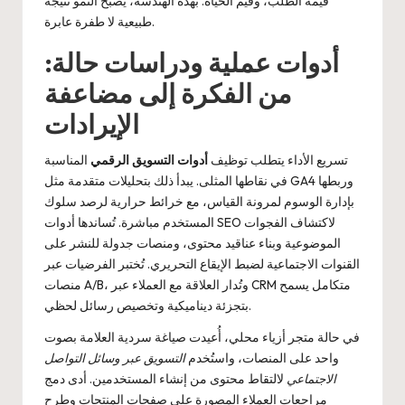
قيمة الطلب، وقيم الحياة. بهذه الهندسة، يصبح النمو نتيجة
طبيعية لا طفرة عابرة.
أدوات عملية ودراسات حالة:
من الفكرة إلى مضاعفة
الإيرادات
تسريع الأداء يتطلب توظيف
أدوات التسويق الرقمي
المناسبة
في نقاطها المثلى. يبدأ ذلك بتحليلات متقدمة مثل GA4 وربطها
بإدارة الوسوم لمرونة القياس، مع خرائط حرارية لرصد سلوك
المستخدم مباشرة. تُساندها أدوات SEO لاكتشاف الفجوات
الموضوعية وبناء عناقيد محتوى، ومنصات جدولة للنشر على
القنوات الاجتماعية لضبط الإيقاع التحريري. تُختبر الفرضيات عبر
منصات A/B، وتُدار العلاقة مع العملاء عبر CRM متكامل يسمح
بتجزئة ديناميكية وتخصيص رسائل لحظي.
في حالة متجر أزياء محلي، أُعيدت صياغة سردية العلامة بصوت
واحد على المنصات، واستُخدم
التسويق عبر وسائل التواصل
الاجتماعي
لالتقاط محتوى من إنشاء المستخدمين. أدى دمج
مراجعات العملاء المصورة على صفحات المنتجات وطرح