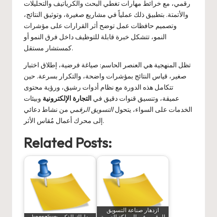
رقمي
، مع خرائط مهارات تغطي البحث والكرياتيف والتحليلات
والأتمتة. بتطبيق ذلك عملياً في مشاريع صغيرة، وتوثيق النتائج،
وتصميم حافظات عمل توضح أثر القرارات على مؤشرات
النمو، تتشكل خبرة قابلة للتوظيف داخل فرق النمو أو
كمستشار مستقل.
تظل المنهجية هي العنصر الحاسم: صياغة فرضية، إطلاق اختبار
صغير، قياس النتائج بمؤشرات واضحة، والتكرار بسرعة. حين
تتكامل هذه الدورة مع نظام أدوات رشيق، ورؤية محتوى
عميقة، وتنسيق قنوات دقيق في
التجارة الإلكترونية
وبيئات
الخدمات على السواء، يتحول
التسويق الرقمي
من نشاط دعائي
إلى محرك أعمال مُقاس الأثر.
Related Posts:
ازدهار صناعة التسويق
الرقمي في المملكة العربية
kooralive: دليلك الذكي