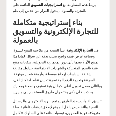
بربط هذه المنظومة مع
استراتيجيات التسويق
القائمة على
التجزئة والسلوك، يتحول القرار من حدس إلى علم.
بناء إستراتيجية متكاملة
للتجارة الإلكترونية والتسويق
بالعمولة
في
التجارة الإلكترونية
، تبدأ النتيجة من ملاءمة المنتج للسوق
وصياغة عرض قيمة واضح يجيب بدقة عن سؤال: لماذا هذا
المنتج الآن؟ بعدها يأتي دور المعمارية التحويلية: صفحات منتج
غنية بالصور المتحركة والشهادات الاجتماعية، جداول مقارنة
شفافة، سياسات إرجاع مبسطة، وأزمنة شحن موثوقة.
السرعة وتجربة الدفع المختصرة تعنيان نقاط احتكاك أقل،
وبالتالي معدل تحويل أعلى. كما أن بنية تصنيف واضحة ومحرك
بحث داخلي ذكي يختصران طريق المستخدم إلى ما يريد.
تنسيق القنوات يصنع الفارق. يجتمع البريد الإلكتروني والرسائل
النصية والتخصيص داخل الموقع لإطلاق تدفقات تلقائية: سلة
متروكة، عودة للمخزون، توصيات قائمة على السلوك. تتكامل