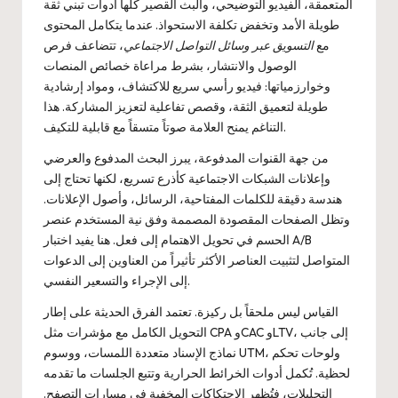
المتعمقة، الفيديو التوضيحي، والبث القصير كلها أدوات تبني ثقة
طويلة الأمد وتخفض تكلفة الاستحواذ. عندما يتكامل المحتوى
مع
التسويق عبر وسائل التواصل الاجتماعي
، تتضاعف فرص
الوصول والانتشار، بشرط مراعاة خصائص المنصات
وخوارزمياتها: فيديو رأسي سريع للاكتشاف، ومواد إرشادية
طويلة لتعميق الثقة، وقصص تفاعلية لتعزيز المشاركة. هذا
التناغم يمنح العلامة صوتاً متسقاً مع قابلية للتكيف.
من جهة القنوات المدفوعة، يبرز البحث المدفوع والعرضي
وإعلانات الشبكات الاجتماعية كأذرع تسريع، لكنها تحتاج إلى
هندسة دقيقة للكلمات المفتاحية، الرسائل، وأصول الإعلانات.
وتظل الصفحات المقصودة المصممة وفق نية المستخدم عنصر
الحسم في تحويل الاهتمام إلى فعل. هنا يفيد اختبار A/B
المتواصل لتثبيت العناصر الأكثر تأثيراً من العناوين إلى الدعوات
إلى الإجراء والتسعير النفسي.
القياس ليس ملحقاً بل ركيزة. تعتمد الفرق الحديثة على إطار
التحويل الكامل مع مؤشرات مثل CPA وCAC وLTV، إلى جانب
نماذج الإسناد متعددة اللمسات، ووسوم UTM، ولوحات تحكم
لحظية. تُكمل أدوات الخرائط الحرارية وتتبع الجلسات ما تقدمه
التحليلات، فتُظهر الاحتكاكات المخفية في مسارات التصفح.