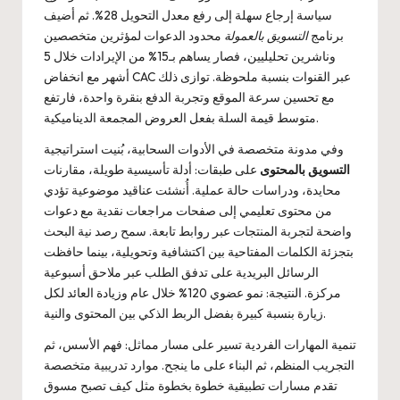
سياسة إرجاع سهلة إلى رفع معدل التحويل 28%. ثم أضيف
برنامج
التسويق بالعمولة
محدود الدعوات لمؤثرين متخصصين
وناشرين تحليليين، فصار يساهم بـ15% من الإيرادات خلال 5
أشهر مع انخفاض CAC عبر القنوات بنسبة ملحوظة. توازى ذلك
مع تحسين سرعة الموقع وتجربة الدفع بنقرة واحدة، فارتفع
متوسط قيمة السلة بفعل العروض المجمعة الديناميكية.
وفي مدونة متخصصة في الأدوات السحابية، بُنيت استراتيجية
التسويق بالمحتوى
على طبقات: أدلة تأسيسية طويلة، مقارنات
محايدة، ودراسات حالة عملية. أُنشئت عناقيد موضوعية تؤدي
من محتوى تعليمي إلى صفحات مراجعات نقدية مع دعوات
واضحة لتجربة المنتجات عبر روابط تابعة. سمح رصد نية البحث
بتجزئة الكلمات المفتاحية بين اكتشافية وتحويلية، بينما حافظت
الرسائل البريدية على تدفق الطلب عبر ملاحق أسبوعية
مركزة. النتيجة: نمو عضوي 120% خلال عام وزيادة العائد لكل
زيارة بنسبة كبيرة بفضل الربط الذكي بين المحتوى والنية.
تنمية المهارات الفردية تسير على مسار مماثل: فهم الأسس، ثم
التجريب المنظم، ثم البناء على ما ينجح. موارد تدريبية متخصصة
تقدم مسارات تطبيقية خطوة بخطوة مثل
كيف تصبح مسوق