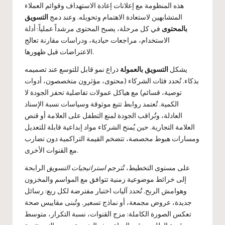
هذه المنظومة مع إعلانات إعادة الاستهداف وقوائم العملاء
المتشابهين لاستعادة الاهتمام وتحويله. وعند دمج
التسويق
بالمحتوى
في كل مرحلة، يصبح المحتوى مرشداً عملياً: أدلة
الاستخدام، مراجعات حيادية، ودراسات مقارنة تعالج
الاعتراضات قبل ظهورها.
يشكل
التسويق بالعمولة
ذراع نمو قابل للتوسع عند تصميمه
بذكاء. تُحدد فئات الشركاء (محتوى، مؤثرون متخصصون، أدوات
توصية، قسائم) مع هياكل عمولات تفاضلية تحفز الجودة لا
الكمية. تُعتمد روابط تتبع موثوقة وسياسات نسبة الإسناد
العادلة، وتُراقب الجودة لمنع التطفل على العلامة أو قنص
العلامة التجارية. حين يُمنح الشركاء مواد إبداعية قابلة للتعديل
ومسارات هبوط مخصصة، تتضخم القيمة التراكمية دون تضارب
مع القنوات الأخرى.
على مستوى التخطيط، تُترجم
استراتيجيات التسويق
الرابحة
إلى خرائط موضوعية زمنية تتوافق مع المواسم والمخزون
وهوامش الربح. تُحدد آليات اختبار مفترضة لكل ربع: رسائل
جديدة، عروض مجمعة، أو نماذج تسعير. وتُبنى مقاييس صحة
تعكس الصورة الكاملة: مزج القنوات، نسبة التكرار، متوسط