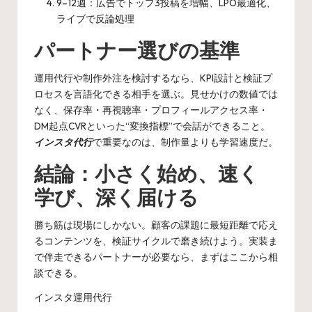
9–12週：広告でトップ3投稿を増幅、LPO最適化、
ライブで反論処理
パートナー選びの基準
運用代行や制作外注を検討するなら、KPI設計と検証プ
ロセスを言語化できる相手を選ぶ。見せかけの数値では
なく、保存率・再視聴率・プロフィールアクセス率・
DM起点CVRといった“変換指標”で会話ができること。
インスタ代行
で重要なのは、制作量よりも学習速度だ。
結論：小さく始め、速く
学び、深く届ける
勝ち筋は現場にしかない。顧客の課題に最短距離で応え
るコンテンツを、検証サイクルで磨き続けよう。実装ま
で伴走できるパートナーが必要なら、まずはここから相
談できる。
インスタ運用代行