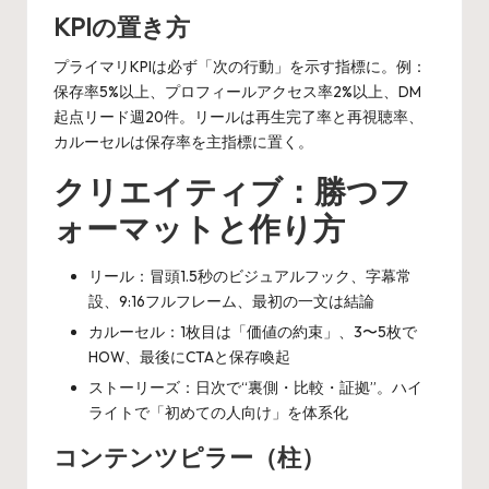
KPIの置き方
プライマリKPIは必ず「次の行動」を示す指標に。例：
保存率5%以上、プロフィールアクセス率2%以上、DM
起点リード週20件。リールは再生完了率と再視聴率、
カルーセルは保存率を主指標に置く。
クリエイティブ：勝つフ
ォーマットと作り方
リール：冒頭1.5秒のビジュアルフック、字幕常
設、9:16フルフレーム、最初の一文は結論
カルーセル：1枚目は「価値の約束」、3〜5枚で
HOW、最後にCTAと保存喚起
ストーリーズ：日次で“裏側・比較・証拠”。ハイ
ライトで「初めての人向け」を体系化
コンテンツピラー（柱）