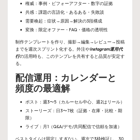
権威：事例・ビフォーアフター・数字の証拠
共感：課題の言語化・あるある・失敗談
需要喚起：症状→原因→解決の3段構成
変換：限定オファー・FAQ・価格の透明性
制作テンプレートを作り、撮影→編集→レビュー→投稿
までを週次スプリント化する。外注や
Instagram運用代
行
の活用時も、このテンプレを共有すると品質が安定す
る。
配信運用：カレンダーと
頻度の最適解
ポスト：週3〜5（カルーセル中心、週2はリール）
ストーリーズ：日3〜7枚（証拠・在庫・比較・期
限）
ライブ：月1（Q&A/デモ/共同配信で信頼を加速）
ベストタイムは固定しすぎない。週次で3枠検証し、30