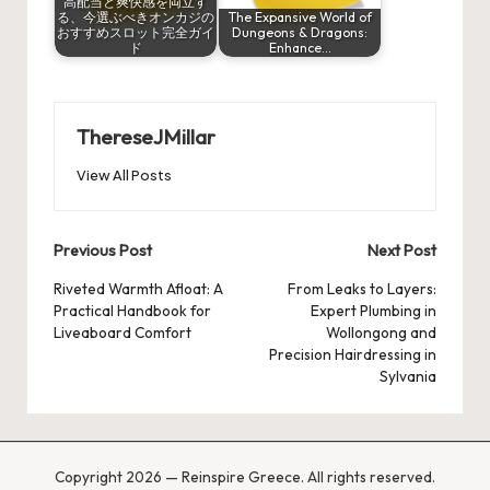
高配当と爽快感を両立す
る、今選ぶべきオンカジの
The Expansive World of
おすすめスロット完全ガイ
Dungeons & Dragons:
ド
Enhance…
ThereseJMillar
View All Posts
Post
Previous Post
Next Post
navigation
Riveted Warmth Afloat: A
From Leaks to Layers:
Practical Handbook for
Expert Plumbing in
Liveaboard Comfort
Wollongong and
Precision Hairdressing in
Sylvania
Copyright 2026 — Reinspire Greece. All rights reserved.