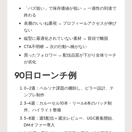
「バズ狙い」で保存価値が低い → 一過性の到達で
終わる
表層のいいね重視 → プロフィールアクセスが伸び
ない
縦型に最適化されていない素材 → 冒頭で離脱
CTA不明瞭 → 次の行動へ橋がない
買ったフォロワー → 配信品質が下がり全体リーチ
が劣化
90日ローンチ例
0–2週：ペルソナ課題の棚卸し、ピラー設計、テ
ンプレ制作
3–4週：カルーセル10本・リール6本のバッチ制
作、ハイライト整備
5–8週：週5配信＋週次レビュー、UGC募集開始、
DMオファー導入