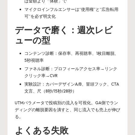
は金額より「体験」で
マイクロインフルエンサーは“使用権”と“広告転用
可”を必ず明文化
データで磨く：週次レビ
ューの型
コンテンツ診断：保存率、再視聴率、1枚目離脱、
5秒視聴率
ファネル診断：プロフィールアクセス率→リンク
クリック率→CVR
実験設計：カバーデザインA/B、冒頭フック、CTA
文言、尺（8秒/15秒/28秒）
UTMパラメータで投稿別の流入を可視化。GA側でラン
ディングの離脱要因を潰すと、同じ流入でも売上が伸び
る。
よくある失敗