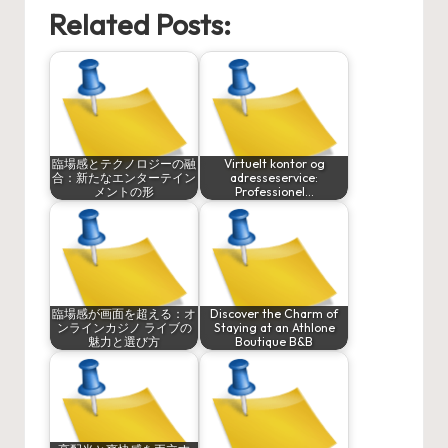
Related Posts:
臨場感とテクノロジーの融
Virtuelt kontor og
合：新たなエンターテイン
adresseservice:
メントの形
Professionel…
臨場感が画面を超える：オ
Discover the Charm of
ンラインカジノ ライブの
Staying at an Athlone
魅力と選び方
Boutique B&B