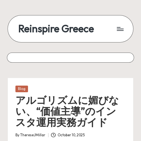
Reinspire Greece
Posted
Blog
in
アルゴリズムに媚びな
い、“価値主導”のイン
スタ運用実務ガイド
By
ThereseJMillar
October 10, 2025
Posted