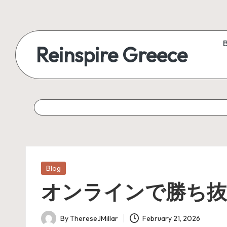
Reinspire Greece
Posted
Blog
in
オンラインで勝ち抜
By
ThereseJMillar
February 21, 2026
Posted