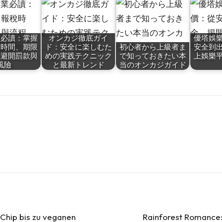
業必讀：掌握
オンカジ徹底ガイ
優塔娛
稅時間、期限
ド：安全に楽しむた
初心者から上級者ま
安全到
，避開罰款與
めの実践テクニック
で知っておきたい本
上娛樂
風險
と最新トレンド
当のオンカジガイド
 Chip bis zu veganen
Rainforest Romance: