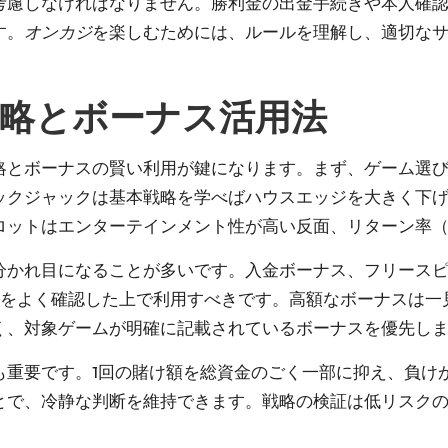
考慮しなければなりません。勝利金の出金手続きや本人確認
す。
オンカジ
を楽しむためには、ルールを理解し、適切な
略とボーナス活用法
略とボーナスの賢い利用が鍵になります。まず、ゲーム選
ックジャックは基本戦略を学べばハウスエッジを大きく下
ロットはエンターテインメント性が高い反面、リターン率（
分かれ目になることが多いです。入金ボーナス、フリース
rements）をよく確認した上で利用すべきです。高額なボーナ
く、対象ゲームが明確に記載されているボーナスを優先し
も重要です。1回の賭け額を総資金のごく一部に抑え、負け
とで、冷静な判断を維持できます。戦略の検証は低リスク