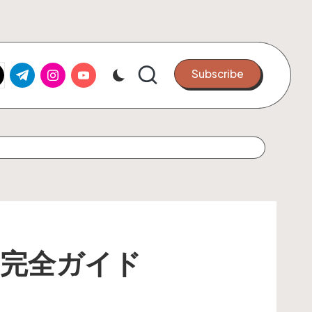
k.com
tter.com
t.me
instagram.com
youtube.com
Subscribe
完全ガイド