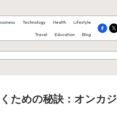
Business
Technology
Health
Lifestyle
faceboo
twi
Travel
Education
Blog
くための秘訣：
オンカジ