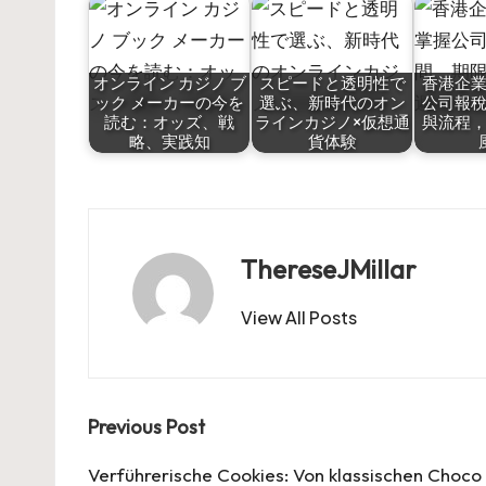
オンライン カジノ ブ
スピードと透明性で
香港企
ック メーカーの今を
選ぶ、新時代のオン
公司報
読む：オッズ、戦
ラインカジノ×仮想通
與流程
略、実践知
貨体験
ThereseJMillar
View All Posts
Post
Previous Post
navigation
Verführerische Cookies: Von klassischen Choco