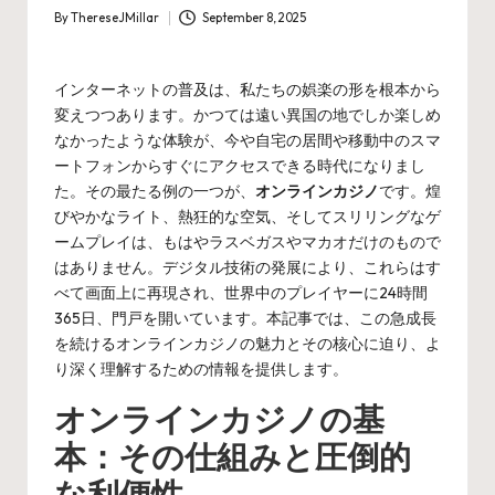
By
ThereseJMillar
September 8, 2025
Posted
by
インターネットの普及は、私たちの娯楽の形を根本から
変えつつあります。かつては遠い異国の地でしか楽しめ
なかったような体験が、今や自宅の居間や移動中のスマ
ートフォンからすぐにアクセスできる時代になりまし
た。その最たる例の一つが、
オンラインカジノ
です。煌
びやかなライト、熱狂的な空気、そしてスリリングなゲ
ームプレイは、もはやラスベガスやマカオだけのもので
はありません。デジタル技術の発展により、これらはす
べて画面上に再現され、世界中のプレイヤーに24時間
365日、門戸を開いています。本記事では、この急成長
を続けるオンラインカジノの魅力とその核心に迫り、よ
り深く理解するための情報を提供します。
オンラインカジノの基
本：その仕組みと圧倒的
な利便性