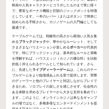
映画や人気キャラクターとコラボしたものまで実に様々
で、豊富なボーナス機能と巨額の
ジャックポット
を特徴
としています。一本のレバー（またはボタン）で簡単に
始められる手軽さから、カジノゲームの入門編としても
最適です。
テーブルゲームでは、戦略性の高さから根強い人気を集
める
ブラックジャック
や、華やかなルーレット、そして
さまざまなバリエーションが楽しめる
ポーカー
が代表的
です。特にブラックジャックは、基本的なルールと策略
を理解すれば、ハウスエッジ（カジノの優位性）を比較
的低く抑えられるゲームとして知られています。さら
に、先述した
ライブディーラーゲーム
は、これらのテー
ブルゲームをより臨場感あふれる形で提供します。実際
のディーラーと他のプレイヤーと対話しながらプレイで
きるため、ソロプレイの寂しさを感じさせず、社会性の
ある体験を求めるプレイヤーから大きな支持を集めてい
ます。このように、オンラインカジノは単なるギャンブ
ルの場ではなく、多種多様なエンターテインメントを提
供する巨大なプラットフォームなのです。