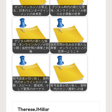
オンラインカジノが変え
デジタル時代の新たな聖
る、日本のエンターテイン
地：オンラインカジノが創
メントの未来形
り出す興奮の世界
デジタル時代の新たな娛
樂：オンラインカジノが切
仮想空間が生み出す新たな
り開く仮想空間の興奮と戦
興奮：オンラインカジノの
略
世界へようこそ
暗号資産が切り拓く、新時
代のオンラインカジノ体
験：スピード、匿名性、そ
暗号資産が切り拓く、新時
して驚異のボーナス
代のカジノ勝利への道
ThereseJMillar