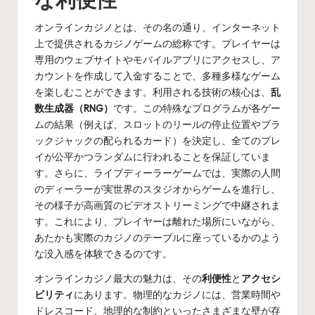
オンラインカジノとは、その名の通り、インターネット
上で提供されるカジノゲームの総称です。プレイヤーは
専用のウェブサイトやモバイルアプリにアクセスし、ア
カウントを作成して入金することで、多種多様なゲーム
を楽しむことができます。利用される技術の核心は、
乱
数生成器（RNG）
です。この特殊なプログラムが各ゲー
ムの結果（例えば、スロットのリールの停止位置やブラ
ックジャックの配られるカード）を決定し、全てのプレ
イが公平かつランダムに行われることを保証していま
す。さらに、ライブディーラーゲームでは、実際の人間
のディーラーが実世界のスタジオからゲームを進行し、
その様子が高画質のビデオストリーミングで中継されま
す。これにより、プレイヤーは離れた場所にいながら、
あたかも実際のカジノのテーブルに座っているかのよう
な没入感を体験できるのです。
オンラインカジノ最大の魅力は、その
利便性
と
アクセシ
ビリティ
にあります。物理的なカジノには、営業時間や
ドレスコード、地理的な制約といったさまざまな壁が存