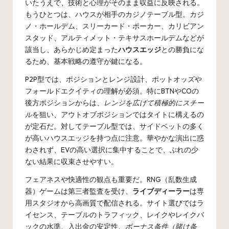
いたうえで、技術と心理がそのまま収益に反映される。
もうひとつは、ハウスが相手のカジノテーブル型。カジ
ノ・ホールデム、スリーカード・ポーカー、カリビアン
スタッド、アルティメット・テキサスホールデムなどが
該当し、あらかじめ定まった
ハウスエッジ
との勝負にな
るため、基本戦略の遵守が鍵になる。
P2P型では、ポジションとレンジ設計、ポットオッズや
フォールドエクイティの理解が必須。特にBTNやCOの
後方ポジションからは、
レンジを広げて積極的にスチー
ル
を狙い、アウトオブポジションではタイトに構えるの
が定石だ。対してテーブル型では、サイドベットの多く
が高いハウスエッジを持つ点に注意。華やかな演出に惑
わされず、EVの高い選択に集中することで、ぶれの少
ない結果に収束させやすい。
フェアネスや快適性の観点も重要だ。RNG（乱数生成
器）ゲームは第三者監査を受け、
ライブディーラー
は専
用スタジオから高画質で配信される。サイト選びではラ
イセンス、テーブルのトラフィック、レイクやレイクバ
ックの水準、入出金の安定性、
ボーナス条件（賭け条