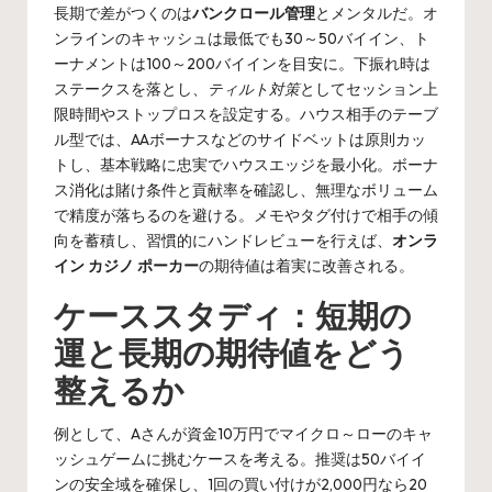
長期で差がつくのは
バンクロール管理
とメンタルだ。オ
ンラインのキャッシュは最低でも30～50バイイン、ト
ーナメントは100～200バイインを目安に。下振れ時は
ステークスを落とし、
ティルト対策
としてセッション上
限時間やストップロスを設定する。ハウス相手のテーブ
ル型では、AAボーナスなどのサイドベットは原則カッ
トし、基本戦略に忠実でハウスエッジを最小化。ボーナ
ス消化は賭け条件と貢献率を確認し、無理なボリューム
で精度が落ちるのを避ける。メモやタグ付けで相手の傾
向を蓄積し、習慣的にハンドレビューを行えば、
オンラ
イン カジノ ポーカー
の期待値は着実に改善される。
ケーススタディ：短期の
運と長期の期待値をどう
整えるか
例として、Aさんが資金10万円でマイクロ～ローのキャ
ッシュゲームに挑むケースを考える。推奨は50バイイ
ンの安全域を確保し、1回の買い付けが2,000円なら20