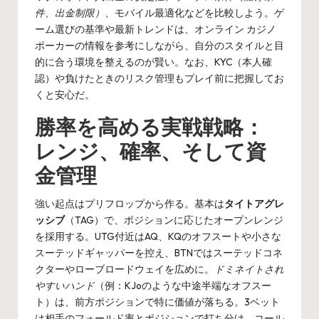
件、出金制限）
、モバイル最適化などを比較しよう。ゲ
ーム選びの基準や最新トレンドは、
オンライン カジノ
ポーカー
の情報を参考にしながら、自分のスタイルと目
的に合う環境を整えるのが賢い。なお、KYC（本人確
認）や負けたときのリスク管理もプレイ前に把握してお
くと安心だ。
勝率を高める実戦戦略：
レンジ、確率、そして資
金管理
強い起点はプリフロップから作る。基本は
タイトアグレ
ッシブ
（TAG）で、ポジションに応じたオープンレンジ
を採用する。UTG付近はAQ、KQのオフスートや小さな
スーテッドギャッパーを控え、BTNではスーテッドコネ
クターやローブロードウェイを広めに。
ドミネイトされ
やすいハンド
（例：KJoのような中途半端なオフスー
ト）は、前方ポジションで特に価値が落ちる。3ベット
は相手のフォールド率とポジションで打ち分け、コール