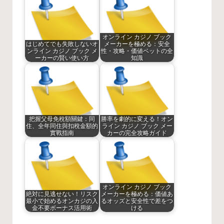
オンライン カジノ ブック
はじめてでも失敗しないオ
メーカーを極める：安全
ンライン カジノ ブック メ
性・攻略・価値ベットの全
ーカーの賢い使い方
知識
把握父母免稅額關鍵：同
勝率を劇的に変える！オン
住、全年同住與扣稅金額的
ライン カジノ ブック メー
實戰指南
カーの完全攻略ガイド
オンライン カジノ ブック
絶対に見逃せない！リスク
メーカーを極める：価値あ
最小で始めるオンカジの入
るオッズと安全性で差をつ
金不要ボーナス活用術
ける