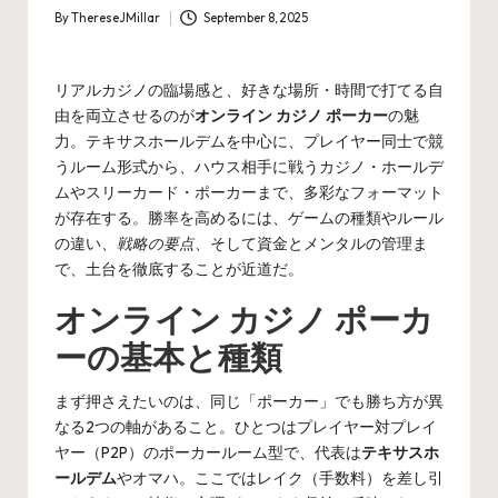
By
ThereseJMillar
September 8, 2025
Posted
by
リアルカジノの臨場感と、好きな場所・時間で打てる自
由を両立させるのが
オンライン カジノ ポーカー
の魅
力。テキサスホールデムを中心に、プレイヤー同士で競
うルーム形式から、ハウス相手に戦うカジノ・ホールデ
ムやスリーカード・ポーカーまで、多彩なフォーマット
が存在する。勝率を高めるには、ゲームの種類やルール
の違い、
戦略の要点
、そして資金とメンタルの管理ま
で、土台を徹底することが近道だ。
オンライン カジノ ポーカ
ーの基本と種類
まず押さえたいのは、同じ「ポーカー」でも勝ち方が異
なる2つの軸があること。ひとつはプレイヤー対プレイ
ヤー（P2P）のポーカールーム型で、代表は
テキサスホ
ールデム
やオマハ。ここではレイク（手数料）を差し引