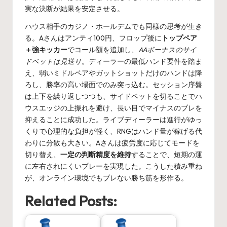
実な決断が結果を安定させる。
ハウス相手のカジノ・ホールデムでも同様の思考が生き
る。Aさんはアンティ100円、フロップ後に
トップペア
＋強キッカー
でコール額を追加し、
AAボーナスのサイ
ドベットは見送り
。ディーラーの最低ハンド要件を踏ま
え、弱いミドルペアやガットショットだけのハンドは降
ろし、勝率の高い場面でのみ突っ込む。セッション序盤
は上下を繰り返しつつも、サイドベットを切ることでハ
ウスエッジの上振れを避け、長い目でマイナスのブレを
抑えることに成功した。ライブディーラーは進行がゆっ
くりで心理的な負担が軽く、RNGはハンド量が稼げる代
わりに分散も大きい。Aさんは疲労度に応じてモードを
切り替え、
一定の判断精度を維持
することで、短期の運
に左右されにくいプレーを実現した。こうした積み重ね
が、オンライン環境でもブレない勝ち筋を形作る。
Related Posts: