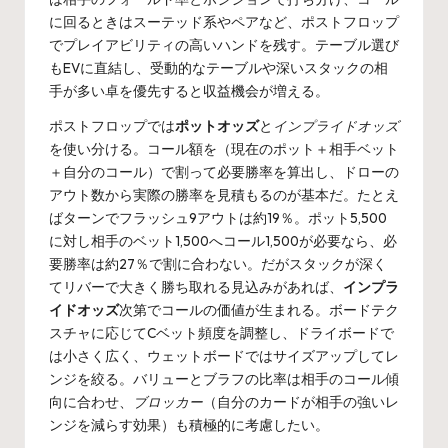
に回るときはスーテッド系やペアなど、ポストフロップ
でプレイアビリティの高いハンドを残す。テーブル選び
もEVに直結し、受動的なテーブルや深いスタックの相
手が多い卓を優先すると収益機会が増える。
ポストフロップでは
ポットオッズ
と
インプライドオッズ
を使い分ける。コール額を（現在のポット＋相手ベット
＋自分のコール）で割って必要勝率を算出し、ドローの
アウト数から実際の勝率を見積もるのが基本だ。たとえ
ばターンでフラッシュ9アウトは約19％。ポット5,500
に対し相手のベット1,500へコール1,500が必要なら、必
要勝率は約27％で割に合わない。だがスタックが深く
てリバーで大きく勝ち取れる見込みがあれば、
インプラ
イドオッズ
次第でコールの価値が生まれる。ボードテク
スチャに応じてCベット頻度を調整し、ドライボードで
は小さく広く、ウェットボードではサイズアップしてレ
ンジを絞る。バリューとブラフの比率は相手のコール傾
向に合わせ、
ブロッカー
（自分のカードが相手の強いレ
ンジを減らす効果）も積極的に考慮したい。