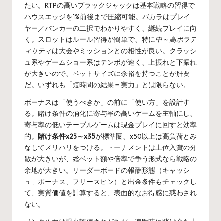
たい。RTPの高いブラックジャックは基本戦略の習得で
ハウスエッジを1%前後まで圧縮可能。バカラはプレイ
ヤー／バンカーの二択でわかりやすく、継続プレイに向
く。スロットはルール習得が簡単で、特に
中～高ボラテ
ィリティ
は大会やミッションとの相性が良い。クラッシ
ュ系やゲームショー系はテンポが速く、上振れと下振れ
が大きいので、ベットサイズに余裕を持つことが肝要
だ。いずれも「短時間の結果＝実力」とは限らない。
ボーナスは「使うべきか」の前に「使い方」を設計す
る。賭け条件の消化に寄与率の高いゲームを主軸にし、
寄与率の低いテーブルゲームは現金プレイに回すと効率
的。
賭け条件x25～x35
が標準圏、x50以上は高負荷とみ
なしてメリハリをつける。トーナメントは上位入賞の分
散が大きいが、総ベット額や倍率で争う形式なら戦略の
余地が大きい。リーダーボードの報酬形態（キャッシ
ュ、ボーナス、フリースピン）と出金条件もチェックし
て、実質価値を計算すると、表面的なお得感に惑わされ
ない。