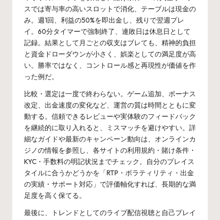
スでは寄与率の高いスロットで消化、テーブルは現金の
み。週1回、利益の50%を即出金し、残りで翌週プレ
イ。60分タイマーで強制終了、連敗日は休息日として
記録。結果として月ごとの収支はブレても、精神的負担
と資金ドローダウンが小さく、娯楽としての満足度が高
い。勝率ではなく、コントロール感と再現性が価値を作
った例だ。
比較・選定は一度で終わらない。ゲーム追加、ボーナス
改定、出金速度の変化など、運営の質は時間とともに変
動する。信頼できるレビューや実体験のフィードバック
を継続的に取り入れると、ミスマッチを避けやすい。詳
細なガイドや最新のキャンペーン動向は、
オンラインカ
ジノ
の情報を参照し、各サイトの利用規約・賭け条件・
KYC・手数料の明記状況までチェック。自分のプレイス
タイルに合うかどうかを「RTP・ボラティリティ・出金
の実績・サポート対応」で評価軸化すれば、長期的な満
足度を高く保てる。
最後に、トレンドとしてのライブ配信視聴と自己プレイ