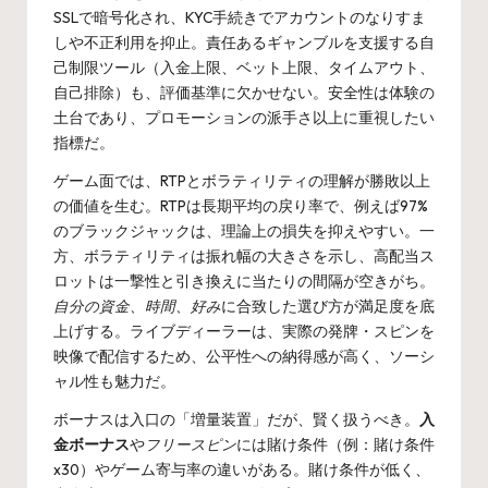
SSLで暗号化され、KYC手続きでアカウントのなりすま
しや不正利用を抑止。責任あるギャンブルを支援する自
己制限ツール（入金上限、ベット上限、タイムアウト、
自己排除）も、評価基準に欠かせない。安全性は体験の
土台であり、プロモーションの派手さ以上に重視したい
指標だ。
ゲーム面では、RTPとボラティリティの理解が勝敗以上
の価値を生む。RTPは長期平均の戻り率で、例えば97%
のブラックジャックは、理論上の損失を抑えやすい。一
方、ボラティリティは振れ幅の大きさを示し、高配当ス
ロットは一撃性と引き換えに当たりの間隔が空きがち。
自分の資金、時間、好み
に合致した選び方が満足度を底
上げする。ライブディーラーは、実際の発牌・スピンを
映像で配信するため、公平性への納得感が高く、ソーシ
ャル性も魅力だ。
ボーナスは入口の「増量装置」だが、賢く扱うべき。
入
金ボーナス
や
フリースピン
には賭け条件（例：賭け条件
x30）やゲーム寄与率の違いがある。賭け条件が低く、