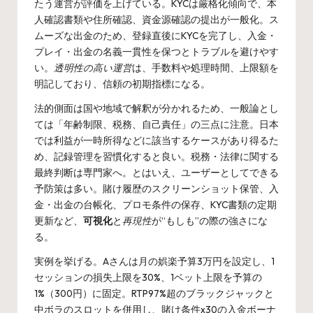
たう運営が評価を上げている。KYCは厳格化傾向で、本
人確認書類や住所確認、資金源確認の提出が一般化。ス
ムーズな出金のため、登録直後にKYCを完了し、入金・
プレイ・出金の名義一貫性を保つとトラブルを避けやす
い。
透明性の高い運営
は、手数料や処理時間、上限額を
明記しており、信頼の初期指標になる。
法的側面は国や地域で解釈が分かれるため、一般論とし
ては「年齢制限、税務、自己責任」の三点に注意。日本
では利益が一時所得などに該当するケースがあり得るた
め、記録管理を習慣化すると良い。税務・法律に関する
最終判断は専門家へ。とはいえ、ユーザーとしてできる
予防策は多い。賭け履歴のスクリーンショット保管、入
金・出金の台帳化、プロモ条件の保存、KYC書類の定期
更新など、
可視化
と
再現性
が“もしも”の際の強さにな
る。
実例を挙げる。Aさんは月の娯楽予算3万円を設定し、1
セッションの損失上限を30%、1ベット上限を予算の
1%（300円）に固定。RTP97%超のブラックジャックと
中ボラのスロットを併用し、賭け条件x30の入金ボーナ