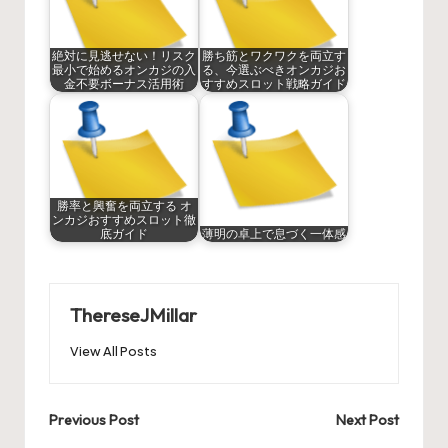
絶対に見逃せない！リスク
勝ち筋とワクワクを両立す
最小で始めるオンカジの入
る、今選ぶべきオンカジお
金不要ボーナス活用術
すすめスロット戦略ガイド
勝率と興奮を両立する オ
ンカジおすすめスロット徹
底ガイド
薄明の卓上で息づく一体感
ThereseJMillar
View All Posts
Post
Previous Post
Next Post