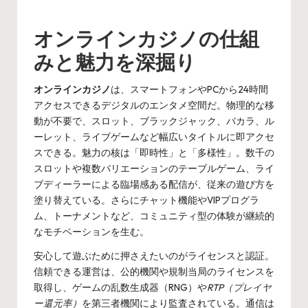
by
オンラインカジノの仕組
みと魅力を深掘り
オンラインカジノ
は、スマートフォンやPCから24時間
アクセスできるデジタルのエンタメ空間だ。物理的な移
動が不要で、スロット、ブラックジャック、バカラ、ル
ーレット、ライブゲームなど幅広いタイトルに即アクセ
スできる。魅力の核は「即時性」と「多様性」。数千の
スロットや複数バリエーションのテーブルゲーム、ライ
ブディーラーによる臨場感ある配信が、従来の遊び方を
塗り替えている。さらにチャット機能やVIPプログラ
ム、トーナメントなど、コミュニティ型の体験が継続的
なモチベーションを生む。
安心して遊ぶために押さえたいのがライセンスと認証。
信頼できる運営は、公的機関や規制当局のライセンスを
取得し、ゲームの乱数生成器（RNG）や
RTP（プレイヤ
ー還元率）
を第三者機関により監査されている。通信は