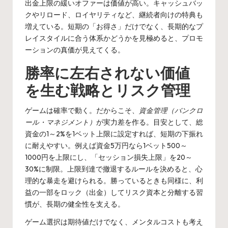
出金上限の緩いオファーは価値が高い。キャッシュバッ
クやリロード、ロイヤリティなど、継続者向けの特典も
増えている。短期の「お得さ」だけでなく、長期的なプ
レイスタイルに合う体系かどうかを見極めると、プロモ
ーションの真価が見えてくる。
勝率に左右されない価値
を生む戦略とリスク管理
ゲームは確率で動く。だからこそ、
資金管理（バンクロ
ール・マネジメント）
が実力差を作る。目安として、総
資金の1～2%を1ベット上限に設定すれば、短期の下振れ
に耐えやすい。例えば資金5万円なら1ベット500～
1000円を上限にし、「セッション損失上限」を20～
30%に制限。上限到達で撤退するルールを決めると、心
理的な暴走を避けられる。勝っているときも同様に、利
益の一部をロック（出金）してリスク資本と分離する習
慣が、長期の健全性を支える。
ゲーム選択は期待値だけでなく、メンタルコストも考え