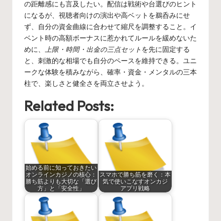
の距離感にも言及したい。配信は戦術や台選びのヒント
になるが、視聴者向けの演出や高ベットを鵜呑みにせ
ず、自分の資金曲線に合わせて縮尺を調整すること。イ
ベント時の高額ボーナスに惹かれてルールを緩めないた
めに、
上限・時間・出金の三点セット
を先に固定する
と、刺激的な相場でも自分のペースを維持できる。ユニ
ークな体験を積みながら、確率・資金・メンタルの三本
柱で、楽しさと健全さを両立させよう。
Related Posts:
始める前に知っておきたい
オンラインカジノの核心：
スマホで勝ち筋を磨く：本
勝ち筋よりも大切な「選び
気で使いこなすオンカジ
方」と「安全性」
アプリ戦略