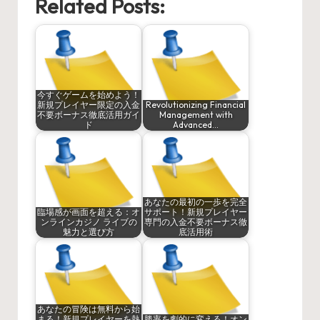
Related Posts:
今すぐゲームを始めよう！
新規プレイヤー限定の入金
Revolutionizing Financial
不要ボーナス徹底活用ガイ
Management with
ド
Advanced…
あなたの最初の一歩を完全
臨場感が画面を超える：オ
サポート！新規プレイヤー
ンラインカジノ ライブの
専門の入金不要ボーナス徹
魅力と選び方
底活用術
あなたの冒険は無料から始
まる！新規プレイヤーを熱
勝率を劇的に変える！オン