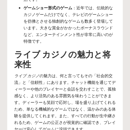
ゲームショー形式のゲーム
：近年では、伝統的な
カジノゲームだけでなく、テレビのゲームショー
を彷彿とさせる独創的なゲームも数多く登場して
います。大きな賞金がかかったボーナスラウンド
など、エンターテインメント性が非常に高いのが
特徴です。
ライブ カジノの魅力と将
来性
ライブ カジノ
の魅力は、何と言ってもその「社会的交
流」と「信頼性」にあります。チャット機能を通じてデ
ィーラーや他のプレイヤーと会話を交わすことで、孤独
感なく、より活気のある雰囲気を味わうことができま
す。ディーラーも笑顔で応対し、場を盛り上げてくれる
ため、単なる機械的なゲームではなく、温かみのある体
験を提供してくれます。また、すべての行動が生中継さ
れるため、ゲームの公正さが視覚的に確認でき、プレイ
ヤーは安心してゲームに没頭できます。