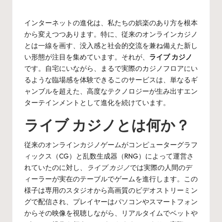
by
インターネットの進化は、私たちの娯楽のあり方を根本
から変えつつあります。特に、従来のオンラインカジノ
とは一線を画す、没入感と社会的交流を兼ね備えた新し
い形態が注目を集めています。それが、
ライブ カジノ
です。自宅にいながら、まるで実際のカジノフロアにい
るような臨場感を体験できるこのサービスは、単なるギ
ャンブルを超えた、高度なテクノロジーが生み出すエン
ターテインメントとして進化を続けています。
ライブ カジノとは何か？
従来のオンラインカジノゲームがコンピューターグラフ
ィックス（CG）と乱数生成器（RNG）によって運営さ
れていたのに対し、
ライブ カジノ
では実際の人間のデ
ィーラーが実在のテーブルでゲームを進行します。この
様子は専用のスタジオから高画質のビデオストリーミン
グで配信され、プレイヤーはパソコンやスマートフォン
からその映像を視聴しながら、リアルタイムでベットや