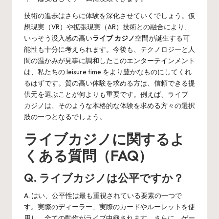
技術の進歩はさらに体験を深化させていくでしょう。仮
想現実（VR）や拡張現実（AR）技術との融合により、
いっそう没入感の高い
ライブ カジノ
空間が誕生する可
能性も十分に考えられます。今後も、テクノロジーと人
間の温かみが見事に調和したこのエンターテインメント
は、私たちの leisure time をより豊かなものにしてくれ
るはずです。質の高い体験を求める方は、信頼できる提
供元を選ぶことが何よりも重要です。例えば、
ライブ
カジノ
は、そのような本格的な体験を求める方々の選択
肢の一つとなるでしょう。
ライブカジノに関するよ
くある質問（FAQ）
Q. ライブカジノは公平ですか？
A. はい、公平性は最も重視されている要素の一つで
す。実際のディーラー、実際のカードやルーレットを使
用し、全ての動作がライブ中継されます。さらに、ゲー