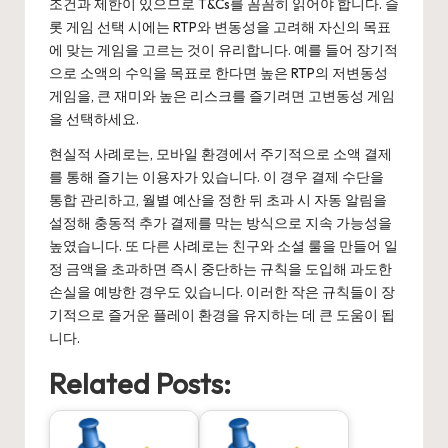
조건과 제한이 있으므로 T&Cs를 꼼꼼히 읽어야 합니다. 슬
롯 게임 선택 시에는 RTP와 변동성을 고려해 자신의 목표
에 맞는 게임을 고르는 것이 유리합니다. 예를 들어 장기적
으로 소액의 수익을 목표로 한다면 높은 RTP의 저변동성
게임을, 큰 재미와 높은 리스크를 즐기려면 고변동성 게임
을 선택하세요.
현실적 사례로는, 모바일 환경에서 주기적으로 소액 결제
를 통해 즐기는 이용자가 있습니다. 이 경우 결제 수단을
통합 관리하고, 월별 예산을 정한 뒤 초과 시 자동 알림을
설정해 충동적 추가 결제를 막는 방식으로 지속 가능성을
높였습니다. 또 다른 사례로는 친구와 소셜 룰을 만들어 일
정 금액을 초과하면 즉시 중단하는 규칙을 도입해 과도한
손실을 예방한 경우도 있습니다. 이러한 작은 규칙들이 장
기적으로 즐거운 플레이 환경을 유지하는 데 큰 도움이 됩
니다.
Related Posts: