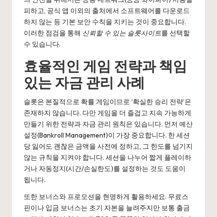
피하고, 공식 앱 이외의 출처에서 소프트웨어를 다운로드
하지 않는 등 기본 보안 수칙을 지키는 것이 중요합니다.
이러한 점검을 통해
신뢰할 수 있는 슬롯사이트
를 선택할
수 있습니다.
효율적인 게임 전략과 책임
있는 자금 관리 사례
슬롯은 본질적으로 확률 게임이므로 ‘확실한 승리 전략’은
존재하지 않습니다. 다만 게임을 더 즐겁고 지속 가능하게
만들기 위한 전략과 자금 관리 원칙은 있습니다. 먼저 예산
설정(Bankroll Management)이 가장 중요합니다. 한 세션
당 잃어도 괜찮은 금액을 사전에 정하고, 그 한도를 넘기지
않는 규칙을 지켜야 합니다. 세션을 나누어 짧게 플레이하
거나 자동정지(시간/손실한도)를 설정하는 것도 도움이
됩니다.
또한 보너스와 프로모션을 현명하게 활용하세요. 무료스
핀이나 입금 보너스는 초기 자본을 늘려주지만 보통 출금