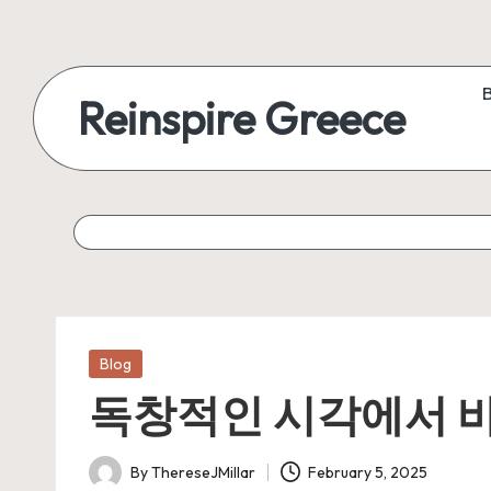
Reinspire Greece
Posted
Blog
in
독창적인 시각에서 바라
By
ThereseJMillar
February 5, 2025
Posted