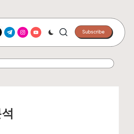
k.com
tter.com
t.me
instagram.com
youtube.com
Subscribe
분석