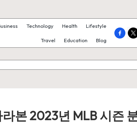
Business
Technology
Health
Lifestyle
faceboo
twi
Travel
Education
Blog
본 2023년 MLB 시즌 