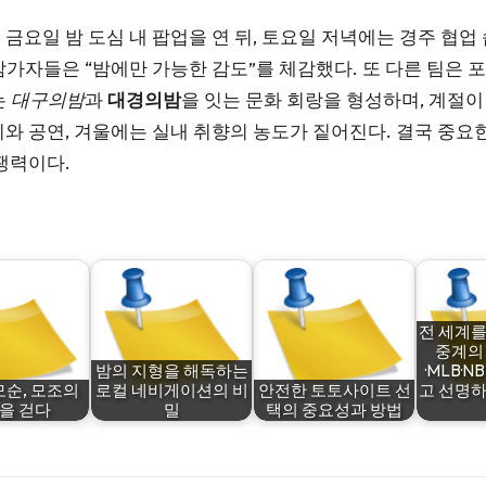
 금요일 밤 도심 내 팝업을 연 뒤, 토요일 저녁에는 경주 협
참가자들은 “밤에만 가능한 감도”를 체감했다. 또 다른 팀은
는
대구의밤
과
대경의밤
을 잇는 문화 회랑을 형성하며, 계절
시와 공연, 겨울에는 실내 취향의 농도가 짙어진다. 결국 중요
쟁력이다.
전 세계를
중계의 
밤의 지형을 해독하는
·MLB·
모순, 모조의
로컬 네비게이션의 비
안전한 토토사이트 선
고 선명하
을 걷다
밀
택의 중요성과 방법