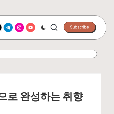
k.com
tter.com
t.me
instagram.com
youtube.com
Subscribe
으로 완성하는 취향