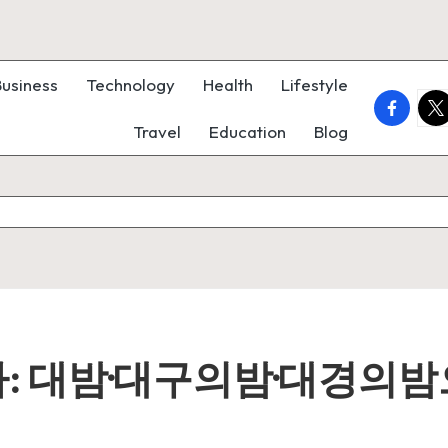
Business
Technology
Health
Lifestyle
faceboo
twi
Travel
Education
Blog
: 대밤·대구의밤·대경의밤