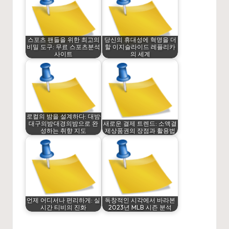
스포츠 팬들을 위한 최고의
당신의 휴대성에 혁명을 더
비밀 도구: 무료 스포츠분석
할 이지슬라이드 레플리카
사이트
의 세계
로컬의 밤을 설계하다: 대밤·
대구의밤·대경의밤으로 완
새로운 결제 트렌드: 소액결
성하는 취향 지도
제상품권의 장점과 활용법
언제 어디서나 편리하게: 실
독창적인 시각에서 바라본
시간 티비의 진화
2023년 MLB 시즌 분석