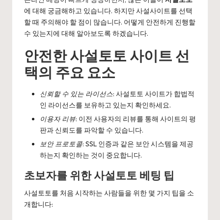
에 대해 궁금해하고 있습니다. 하지만 사설사이트를 선택
할 때 주의해야 할 점이 많습니다. 어떻게 안전하게 진행할
수 있는지에 대해 알아보도록 하겠습니다.
안전한 사설토토 사이트 선
택의 주요 요소
신뢰할 수 있는 라이선스
: 사설토토 사이트가 합법적
인 라이선스를 보유하고 있는지 확인하세요.
이용자 리뷰
: 이전 사용자의 리뷰를 통해 사이트의 평
판과 신뢰도를 파악할 수 있습니다.
보안 프로토콜
: SSL 인증과 같은 보안 시스템을 제공
하는지 확인하는 것이 중요합니다.
초보자를 위한 사설토토 베팅 팁
사설토토를 처음 시작하는 사람들을 위한 몇 가지 팁을 소
개합니다: