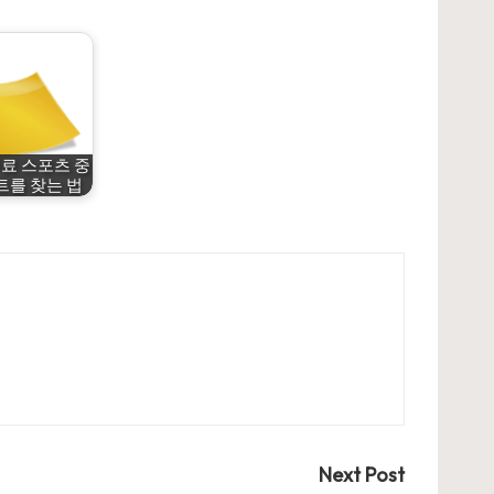
료 스포츠 중
트를 찾는 법
Next Post