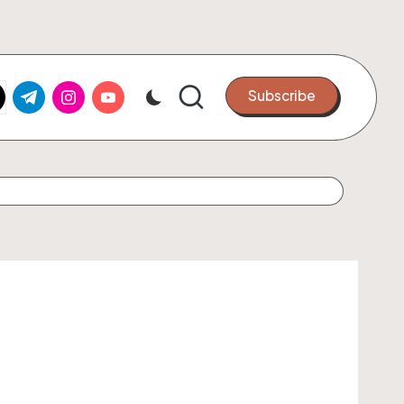
k.com
tter.com
t.me
instagram.com
youtube.com
Subscribe
보