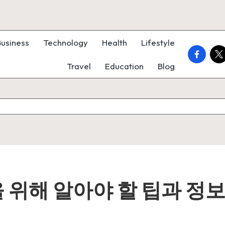
Business
Technology
Health
Lifestyle
faceboo
twi
Travel
Education
Blog
 위해 알아야 할 팁과 정