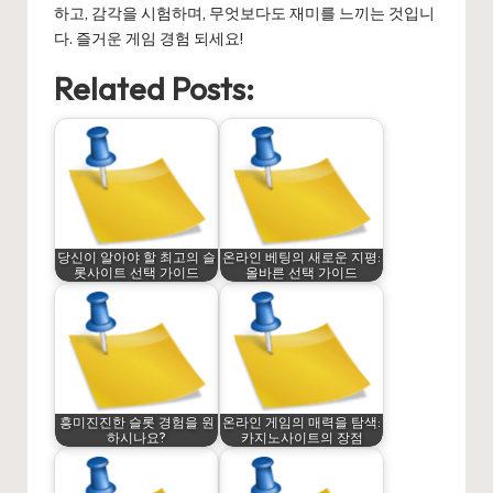
하고, 감각을 시험하며, 무엇보다도 재미를 느끼는 것입니
다. 즐거운 게임 경험 되세요!
Related Posts:
당신이 알아야 할 최고의 슬
온라인 베팅의 새로운 지평:
롯사이트 선택 가이드
올바른 선택 가이드
흥미진진한 슬롯 경험을 원
온라인 게임의 매력을 탐색:
하시나요?
카지노사이트의 장점