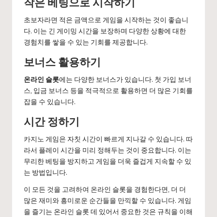
작은 베팅으로 시작하기
초보자라면 적은 금액으로 게임을 시작하는 것이 좋습니
다. 이는 긴 게이밍 시간을 보장하며 다양한 상황에 대한
경험치를 쌓을 수 있는 기회를 제공합니다.
보너스 활용하기
온라인 슬롯
에는 다양한 보너스가 있습니다. 첫 가입 보너
스, 입금 보너스 등을 적극적으로 활용하면 더 많은 기회를
잡을 수 있습니다.
시간 정하기
카지노 게임은 자칫 시간이 빠르게 지나갈 수 있습니다. 따
라서 플레이 시간을 미리 정해두는 것이 중요합니다. 이는
무리한 베팅을 방지하고 게임을 더욱 즐겁게 지속할 수 있
는 방법입니다.
이 모든 것을 고려하여 온라인 슬롯을 경험한다면, 더 더
많은 재미와 흥미로운 순간들을 만끽할 수 있습니다. 게임
을 즐기는
온라인 슬롯
데 있어서 중요한 것은 규칙을 이해