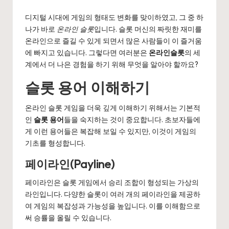
by
디지털 시대에 게임의 형태도 변화를 맞이하였고, 그 중 하
나가 바로
온라인 슬롯
입니다. 슬롯 머신의 짜릿한 재미를
온라인으로 즐길 수 있게 되면서 많은 사람들이 이 즐거움
에 빠지고 있습니다. 그렇다면 여러분은
온라인슬롯
의 세
계에서 더 나은 경험을 하기 위해 무엇을 알아야 할까요?
슬롯 용어 이해하기
온라인 슬롯 게임을 더욱 깊게 이해하기 위해서는 기본적
인
슬롯 용어
들을 숙지하는 것이 중요합니다. 초보자들에
게 이런 용어들은 복잡해 보일 수 있지만, 이것이 게임의
기초를 형성합니다.
페이라인(Payline)
페이라인은 슬롯 게임에서 승리 조합이 형성되는 가상의
라인입니다. 다양한 슬롯이 여러 개의 페이라인을 제공하
여 게임의 복잡성과 가능성을 높입니다. 이를 이해함으로
써 승률을 올릴 수 있습니다.