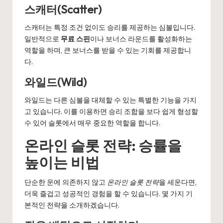
스캐터(Scatter)
스캐터는 특정 조건 없이도 승리를 제공하는 심볼입니다.
일반적으로
무료 스핀
이나 보너스 라운드를 활성화하는
역할을 하며, 큰 보너스를 받을 수 있는 기회를 제공합니
다.
와일드(Wild)
와일드는 다른 심볼을 대체할 수 있는 특별한 기능을 가지
고 있습니다. 이를 이용하면 승리 조합을 보다 쉽게 형성할
수 있어 슬롯에서 매우 중요한 역할을 합니다.
온라인 슬롯 전략: 승률을
높이는 비법
단순한 운에 의존하지 않고
온라인 슬롯 전략
을 세운다면,
더욱 즐겁고 성공적인 경험을 할 수 있습니다. 몇 가지 기
본적인 전략을 소개하겠습니다.