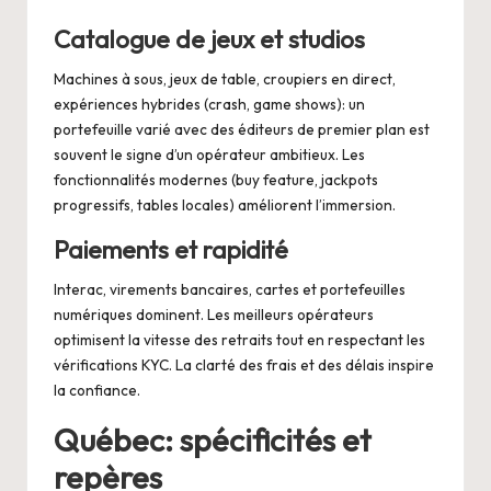
Catalogue de jeux et studios
Machines à sous, jeux de table, croupiers en direct,
expériences hybrides (crash, game shows): un
portefeuille varié avec des éditeurs de premier plan est
souvent le signe d’un opérateur ambitieux. Les
fonctionnalités modernes (buy feature, jackpots
progressifs, tables locales) améliorent l’immersion.
Paiements et rapidité
Interac, virements bancaires, cartes et portefeuilles
numériques dominent. Les meilleurs opérateurs
optimisent la vitesse des retraits tout en respectant les
vérifications KYC. La clarté des frais et des délais inspire
la confiance.
Québec: spécificités et
repères