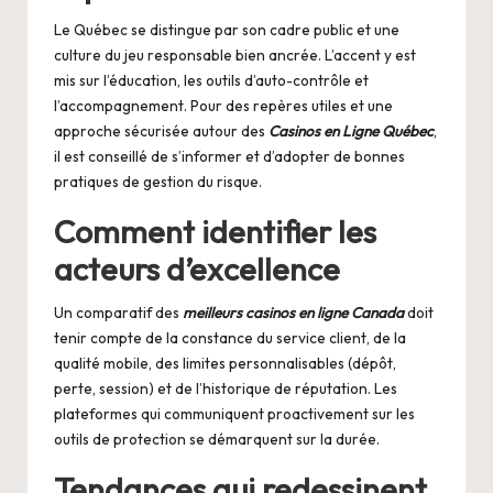
Le Québec se distingue par son cadre public et une
culture du jeu responsable bien ancrée. L’accent y est
mis sur l’éducation, les outils d’auto-contrôle et
l’accompagnement. Pour des repères utiles et une
approche sécurisée autour des
Casinos en Ligne Québec
,
il est conseillé de s’informer et d’adopter de bonnes
pratiques de gestion du risque.
Comment identifier les
acteurs d’excellence
Un comparatif des
meilleurs casinos en ligne Canada
doit
tenir compte de la constance du service client, de la
qualité mobile, des limites personnalisables (dépôt,
perte, session) et de l’historique de réputation. Les
plateformes qui communiquent proactivement sur les
outils de protection se démarquent sur la durée.
Tendances qui redessinent