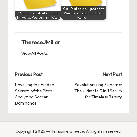
Cali Plates neu gedacht:
Münchens Straßen und
Warum moderne Hash-
Ihr Auto: Warum ein Kfz…
Kultur…
ThereseJMillar
View All Posts
Post
Previous Post
Next Post
navigation
Unveiling the Hidden
Revolutionizing Skincare:
Secrets of the Pitch:
The Ultimate 3 in 1 Serum
Analyzing Soccer
for Timeless Beauty
Dominance
Copyright 2026 — Reinspire Greece. All rights reserved.