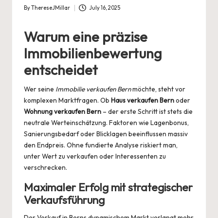
By
ThereseJMillar
July 16, 2025
Posted
by
Warum eine präzise
Immobilienbewertung
entscheidet
Wer seine
Immobilie verkaufen Bern
möchte, steht vor
komplexen Marktfragen. Ob
Haus verkaufen Bern
oder
Wohnung verkaufen Bern
– der erste Schritt ist stets die
neutrale Werteinschätzung. Faktoren wie Lagenbonus,
Sanierungsbedarf oder Blicklagen beeinflussen massiv
den Endpreis. Ohne fundierte Analyse riskiert man,
unter Wert zu verkaufen oder Interessenten zu
verschrecken.
Maximaler Erfolg mit strategischer
Verkaufsführung
Der Verkauf in Berns dynamischem Markt verlangt mehr