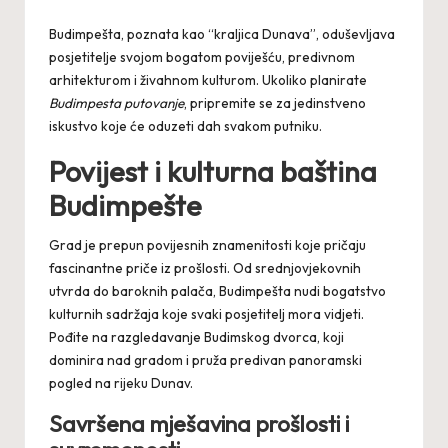
by
Budimpešta, poznata kao “kraljica Dunava”, oduševljava
posjetitelje svojom bogatom poviješću, predivnom
arhitekturom i živahnom kulturom. Ukoliko planirate
Budimpesta putovanje
, pripremite se za jedinstveno
iskustvo koje će oduzeti dah svakom putniku.
Povijest i kulturna baština
Budimpešte
Grad je prepun povijesnih znamenitosti koje pričaju
fascinantne priče iz prošlosti. Od srednjovjekovnih
utvrda do baroknih palača, Budimpešta nudi bogatstvo
kulturnih sadržaja koje svaki posjetitelj mora vidjeti.
Pođite na razgledavanje Budimskog dvorca, koji
dominira nad gradom i pruža predivan panoramski
pogled na rijeku Dunav.
Savršena mješavina prošlosti i