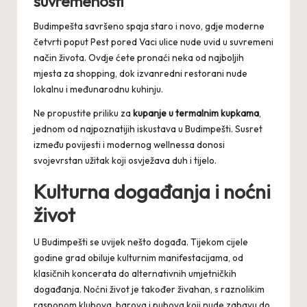
suvremenosti
Budimpešta savršeno spaja staro i novo, gdje moderne
četvrti poput Pest pored Vaci ulice nude uvid u suvremeni
način života. Ovdje ćete pronaći neka od najboljih
mjesta za shopping, dok izvanredni restorani nude
lokalnu i međunarodnu kuhinju.
Ne propustite priliku za
kupanje u termalnim kupkama
,
jednom od najpoznatijih iskustava u Budimpešti. Susret
između povijesti i modernog wellnessa donosi
svojevrstan užitak koji osvježava duh i tijelo.
Kulturna događanja i noćni
život
U Budimpešti se uvijek nešto događa. Tijekom cijele
godine grad obiluje kulturnim manifestacijama, od
klasičnih koncerata do alternativnih umjetničkih
događanja. Noćni život je također živahan, s raznolikim
rasponom klubova, barova i pubova koji nude zabavu do