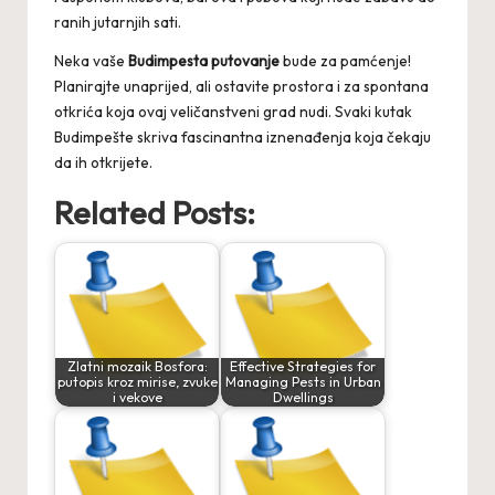
ranih jutarnjih sati.
Neka vaše
Budimpesta putovanje
bude za pamćenje!
Planirajte unaprijed, ali ostavite prostora i za spontana
otkrića koja ovaj veličanstveni grad nudi. Svaki kutak
Budimpešte skriva fascinantna iznenađenja koja čekaju
da ih otkrijete.
Related Posts:
Zlatni mozaik Bosfora:
Effective Strategies for
putopis kroz mirise, zvuke
Managing Pests in Urban
i vekove
Dwellings