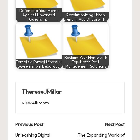
Defending Your Home
Against Unwanted
Revolutionizing Urban
Guests in…
Living in Abu Dhabi with…
Reclaim Your Home with
Terapijski Razvoj ličnosti u
Top-Notch Pest
Savremenom Beogradu
Management Solutions
ThereseJMillar
View All Posts
Post
Previous Post
Next Post
navigation
Unleashing Digital
The Expanding World of