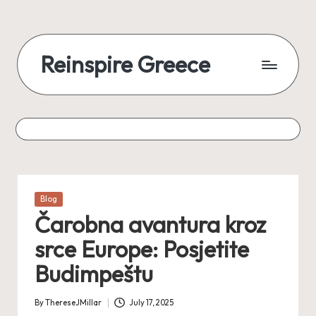
Reinspire Greece
Posted
Blog
in
Čarobna avantura kroz
srce Europe: Posjetite
Budimpeštu
By
ThereseJMillar
July 17, 2025
Posted