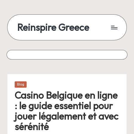
Reinspire Greece
Posted
Blog
in
Casino Belgique en ligne
: le guide essentiel pour
jouer légalement et avec
sérénité