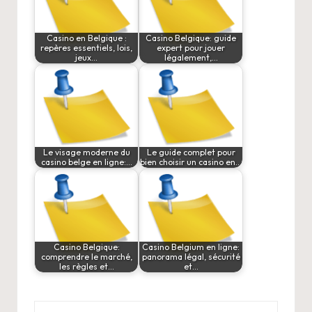
Casino en Belgique :
Casino Belgique: guide
repères essentiels, lois,
expert pour jouer
jeux…
légalement,…
Le visage moderne du
Le guide complet pour
casino belge en ligne:…
bien choisir un casino en…
Casino Belgique:
Casino Belgium en ligne:
comprendre le marché,
panorama légal, sécurité
les règles et…
et…