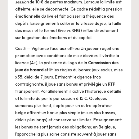
session
de 10 € de pertes maximum. Lorsque la limite est
atteinte, elle se déconnecte. Ce cadre réduit la pression
émotionnelle du live et fait baisser la fréquence des
dépôts. Enseignement: calibrer la vitesse du jeu, la taille
des mises et le format (live vs RNG) influe directement
sur la gestion des émotions et du capital.
Cas 3 — Vigilance face aux offres: Un joueur reçoit une
promotion avec conditions de mise élevées. Il vérifie la
licence (A+), la présence du logo de la
Commission des
jeux de hasard
et lit les règles du bonus: jeux exclus, mise
x35, délai de 7 jours. Estimant l’exigence trop
contraignante, il joue sans bonus et privilégie un RTP
transparent. Parallèlement, il active l’historique détaillé
et la limite de perte par session à 15 €. Quelques
semaines plus tard, il opte pour un autre opérateur
belge offrant un bonus plus simple (mises plus basses,
délais plus longs) et conserve ses limites. Enseignement:
les bonus ne sont jamais des obligations; en Belgique,
l’approche la plus saine consiste souvent à jouer sans