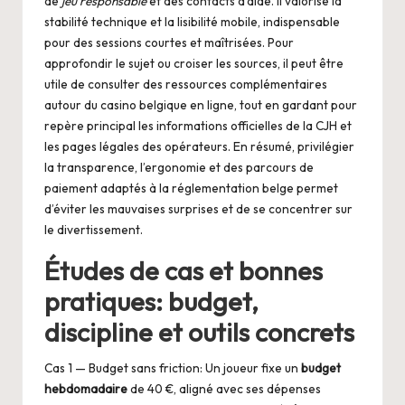
de
jeu responsable
et des contacts d’aide. Il valorise la
stabilité technique et la lisibilité mobile, indispensable
pour des sessions courtes et maîtrisées. Pour
approfondir le sujet ou croiser les sources, il peut être
utile de consulter des ressources complémentaires
autour du
casino belgique en ligne
, tout en gardant pour
repère principal les informations officielles de la CJH et
les pages légales des opérateurs. En résumé, privilégier
la transparence, l’ergonomie et des parcours de
paiement adaptés à la réglementation belge permet
d’éviter les mauvaises surprises et de se concentrer sur
le divertissement.
Études de cas et bonnes
pratiques: budget,
discipline et outils concrets
Cas 1 — Budget sans friction: Un joueur fixe un
budget
hebdomadaire
de 40 €, aligné avec ses dépenses