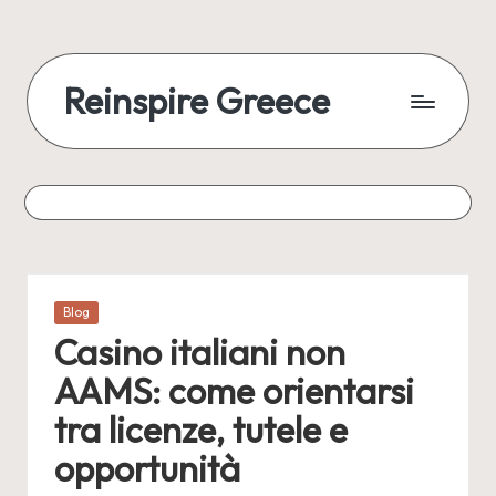
Reinspire Greece
Posted
Blog
in
Casino italiani non
AAMS: come orientarsi
tra licenze, tutele e
opportunità