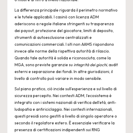
La differenza principale riguarda il perimetro normativo
e le tutele applicabili. I casinò con licenza ADM
aderiscono a regole italiane stringenti su trasparenza
dei payout, protezione del giocatore, limiti di deposito,
strumenti di autoesclusione centralizzati e
comunicazioni commerciali. I siti non AAMS rispondono
invece alle norme della rispettiva autorità di rilascio.
Quando tale autorità è solida e riconosciuta, come la
MGA, sono previste garanzie su
integrità dei giochi
, audit
esterni e separazione dei fondi. In altre giurisdizioni, il
livello di controllo può variare in modo sensibile.
Sul piano pratico, ciò incide sull’esperienza e sul livello di
sicurezza percepito. Nei contesti ADM, l’ecosistema è
integrato con i sistemi nazionali di verifica dell’età, anti-
ludopatia e antiriciclaggio. Nei contesti internazionali,
questi presidi sono gestiti a livello di singolo operatore o
secondo il regolatore estero. È essenziale verificare la
presenza di certificazioni indipendenti sui RNG