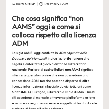
By
ThereseJMillar
December 24, 2025
Posted
by
Che cosa significa “non
AAMS” oggi e come si
colloca rispetto alla licenza
ADM
La sigla AAMS, oggi confluita in
ADM (Agenzia delle
Dogane e dei Monopoli)
, indica l’autorità italiana che
regola e autorizza il gioco a distanza sul territorio
nazionale. Parlare di
casino italiani non AAMS
significa
riferirsi a operatori online che non possiedono una
concessione ADM, ma che possono disporre di altre
licenze internazionali rilasciate da giurisdizioni come
Malta (MGA), Curaçao, Gibilterra o l’Isola di Man. Questi
siti accedono al mercato attraverso piattaforme estere
e, in alcuni casi, possono essere soggetti a blocchi di rete
o misure di filtro a livello nazionale.