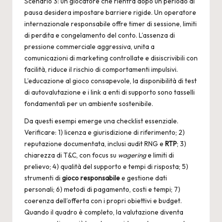
Scenario 3: un giocatore che rientra dopo un periodo di
pausa desidera impostare barriere rigide. Un operatore
internazionale responsabile offre timer di sessione, limiti
di perdita e congelamento del conto. L’assenza di
pressione commerciale aggressiva, unita a
comunicazioni di marketing controllate e disiscrivibili con
facilità, riduce il rischio di comportamenti impulsivi.
L’educazione al gioco consapevole, la disponibilità di test
di autovalutazione e i link a enti di supporto sono tasselli
fondamentali per un ambiente sostenibile.
Da questi esempi emerge una checklist essenziale.
Verificare: 1) licenza e giurisdizione di riferimento; 2)
reputazione documentata, inclusi audit RNG e
RTP
; 3)
chiarezza di T&C, con focus su
wagering
e limiti di
prelievo; 4) qualità del supporto e tempi di risposta; 5)
strumenti di
gioco responsabile
e gestione dati
personali; 6) metodi di pagamento, costi e tempi; 7)
coerenza dell’offerta con i propri obiettivi e budget.
Quando il quadro è completo, la valutazione diventa