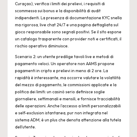
Curaçao), verifica i limiti dei prelievi, i requisiti di
scommessa sui bonus e la disponibilità di audit
indipendenti. La presenza di documentazione KYC snella
ma rigorosa, live chat 24/7 e una pagina dettagliata sul
gioco responsabile sono segnali positivi. Se il sito espone
un catalogo trasparente con provider noti e certificati, il
rischio operativo diminuisce.
Scenario 2: un utente predilige tavoli live e metodi di
pagamento veloci. Un operatore non AAMS propone
pagamenti in cripto e prelievi in meno di 2 ore. La
rapidità è interessante, ma occorre valutare la volatilità
del mezzo di pagamento, le commissioni applicate e la
politica dei limiti: un casinò serio definisce soglie
giornaliere, settimanali e mensili, e fornisce tracciabilità
delle operazioni. Anche l’accesso a limiti personalizzabili
e self-exclusion istantanea, pur non integrata nel
sistema ADM, è un plus che denota attenzione alla tutela
dell’utente.