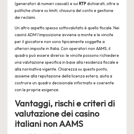
(generatori di numeri casuali) e sui
RTP
dichiarati, oltre a
politiche chiare su limiti, chiusura del conto e gestione
dei reclami.
Un altro aspetto spesso sottovalutato è quello fiscale. Nei
casinò ADM l’imposizione avviene a monte e le vincite
per il giocatore non sono tipicamente soggette a
ulteriori imposte in Italia. Con operatori non AAMS, il
quadro può essere diverso: le vincite possono richiedere
una valutazione specifica in base alla residenza fiscale e
alla normativa vigente. Chiarezza su questo punto,
assieme alla reputazione della licenza estera, aiuta a
costruire un quadro decisionale informato e coerente
con le proprie esigenze.
Vantaggi, rischi e criteri di
valutazione dei casino
italiani non AAMS