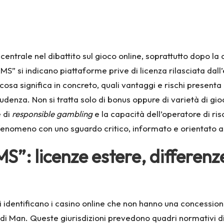
centrale nel dibattito sul gioco online, soprattutto dopo la 
” si indicano piattaforme prive di licenza rilasciata dall’
osa significa in concreto, quali vantaggi e rischi presenta
nza. Non si tratta solo di bonus oppure di varietà di gioch
e di
responsible gambling
e la capacità dell’operatore di ris
 fenomeno con uno sguardo critico, informato e orientato al
S”: licenze estere, differenz
si identificano i casino online che non hanno una concession
a di Man. Queste giurisdizioni prevedono quadri normativi diff