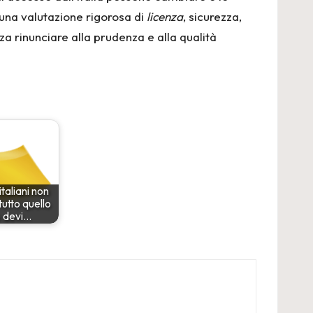
 una valutazione rigorosa di
licenza
, sicurezza,
a rinunciare alla prudenza e alla qualità
italiani non
utto quello
 devi…