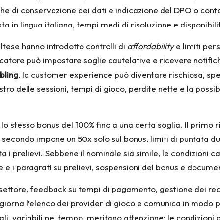
tiche di conservazione dei dati e indicazione del DPO o cont
osta in lingua italiana, tempi medi di risoluzione e disponibil
ltese hanno introdotto controlli di
affordability
e limiti per
 giocatore può impostare soglie cautelative e ricevere notific
bling
, la customer experience può diventare rischiosa, sp
tro delle sessioni, tempi di gioco, perdite nette e la possibi
o stesso bonus del 100% fino a una certa soglia. Il primo 
l secondo impone un 50x solo sul bonus, limiti di puntata du
ta i prelievi. Sebbene il nominale sia simile, le condizion
e e i paragrafi su prelievi, sospensioni del bonus e docume
i settore, feedback su tempi di pagamento, gestione dei rec
ggiorna l’elenco dei provider di gioco e comunica in modo p
cali, variabili nel tempo, meritano attenzione: le condizioni