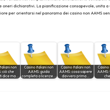
 oneri dichiarativi. La pianificazione consapevole, unita a
gliore per orientarsi nel panorama dei casino non AAMS senz
taliani non
Casino italiani non
Casino italiani non
Casino 
 ciò che
AAMS: guida
AAMS: cosa sapere
AAMS: t
ti dice ma…
completa a licenze…
davvero prima…
che