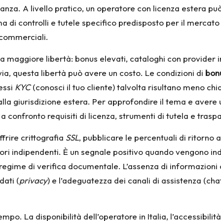
ilanza. A livello pratico, un operatore con licenza estera può
 di controlli e tutele specifico predisposto per il mercato
 commerciali.
na maggiore libertà: bonus elevati, cataloghi con provider
tavia, questa libertà può avere un costo. Le condizioni di
bon
cessi
KYC
(conosci il tuo cliente) talvolta risultano meno chia
dalla giurisdizione estera. Per approfondire il tema e ave
a confronto requisiti di licenza, strumenti di tutela e trasp
frire crittografia
SSL
, pubblicare le percentuali di ritorno a
ori indipendenti. È un segnale positivo quando vengono indica
 regime di verifica documentale. L’assenza di informazioni 
dati (
privacy
) e l’adeguatezza dei canali di assistenza (chat
po. La disponibilità dell’operatore in Italia, l’accessibilit