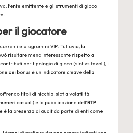
tiva, l’ente emittente e gli strumenti di gioco
ta.
er il giocatore
correnti e programmi VIP. Tuttavia, la
può risultare meno interessante rispetto a
i contributi per tipologia di gioco (slot vs tavoli), i
ione dei bonus è un indicatore chiave della
endo titoli di nicchia, slot a volatilità
umeri casuali) e la pubblicazione dell’
RTP
 è la presenza di audit da parte di enti come
e. I tempi di prelievo devono essere indicati con