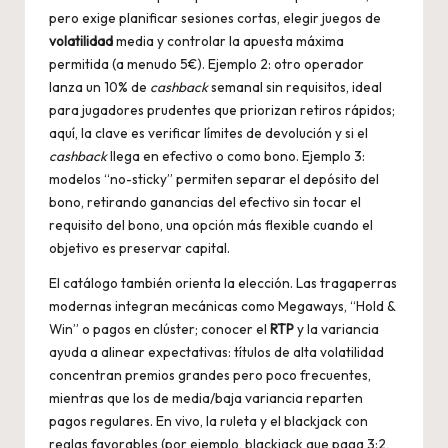
pero exige planificar sesiones cortas, elegir juegos de
volatilidad
media y controlar la apuesta máxima
permitida (a menudo 5€). Ejemplo 2: otro operador
lanza un 10% de
cashback
semanal sin requisitos, ideal
para jugadores prudentes que priorizan retiros rápidos;
aquí, la clave es verificar límites de devolución y si el
cashback
llega en efectivo o como bono. Ejemplo 3:
modelos “no-sticky” permiten separar el depósito del
bono, retirando ganancias del efectivo sin tocar el
requisito del bono, una opción más flexible cuando el
objetivo es preservar capital.
El catálogo también orienta la elección. Las tragaperras
modernas integran mecánicas como Megaways, “Hold &
Win” o pagos en clúster; conocer el
RTP
y la variancia
ayuda a alinear expectativas: títulos de alta volatilidad
concentran premios grandes pero poco frecuentes,
mientras que los de media/baja variancia reparten
pagos regulares. En vivo, la ruleta y el blackjack con
reglas favorables (por ejemplo, blackjack que paga 3:2,