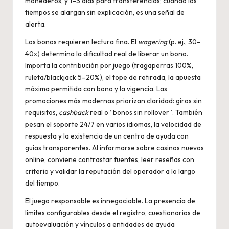
monederos, y 1–3 días para transferencias; cuando los
tiempos se alargan sin explicación, es una señal de
alerta.
Los bonos requieren lectura fina. El
wagering
(p. ej., 30–
40x) determina la dificultad real de liberar un bono.
Importa la contribución por juego (tragaperras 100%,
ruleta/blackjack 5–20%), el tope de retirada, la apuesta
máxima permitida con bono y la vigencia. Las
promociones más modernas priorizan claridad: giros sin
requisitos,
cashback
real o “bonos sin rollover”. También
pesan el soporte 24/7 en varios idiomas, la velocidad de
respuesta y la existencia de un centro de ayuda con
guías transparentes. Al informarse sobre
casinos nuevos
online
, conviene contrastar fuentes, leer reseñas con
criterio y validar la reputación del operador a lo largo
del tiempo.
El juego responsable es innegociable. La presencia de
límites configurables desde el registro, cuestionarios de
autoevaluación y vínculos a entidades de ayuda