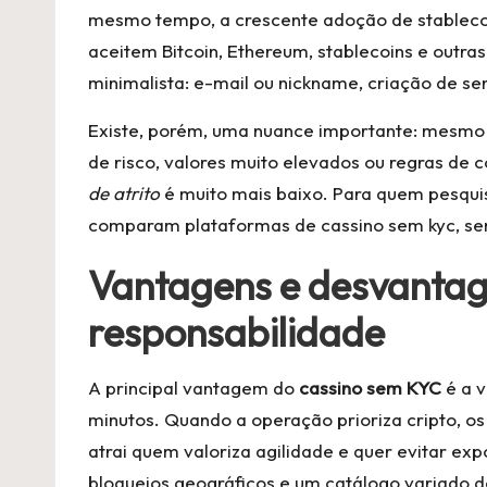
mesmo tempo, a crescente adoção de stablecoi
aceitem Bitcoin, Ethereum, stablecoins e outr
minimalista: e-mail ou nickname, criação de s
Existe, porém, uma nuance importante: mesmo o
de risco, valores muito elevados ou regras de
de atrito
é muito mais baixo. Para quem pesquisa
comparam plataformas de
cassino sem kyc
, s
Vantagens e desvantage
responsabilidade
A principal vantagem do
cassino sem KYC
é a v
minutos. Quando a operação prioriza cripto, o
atrai quem valoriza agilidade e quer evitar ex
bloqueios geográficos e um catálogo variado de 