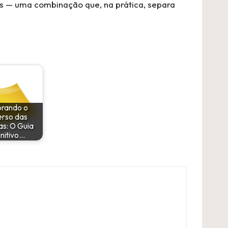
cas — uma combinação que, na prática, separa
orando o
erso das
s: O Guia
nitivo…