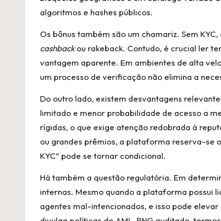
algoritmos e hashes públicos.
Os bônus também são um chamariz. Sem KYC, al
cashback
ou rakeback. Contudo, é crucial ler t
vantagem aparente. Em ambientes de alta veloc
um processo de verificação não elimina a nece
Do outro lado, existem desvantagens relevante
limitado e menor probabilidade de acesso a m
rígidas, o que exige atenção redobrada à repu
ou grandes prêmios, a plataforma reserva-se o 
KYC” pode se tornar condicional.
Há também a questão regulatória. Em determin
internas. Mesmo quando a plataforma possui li
agentes mal-intencionados, e isso pode elevar o
divulga políticas de AML, RNG auditado, termos