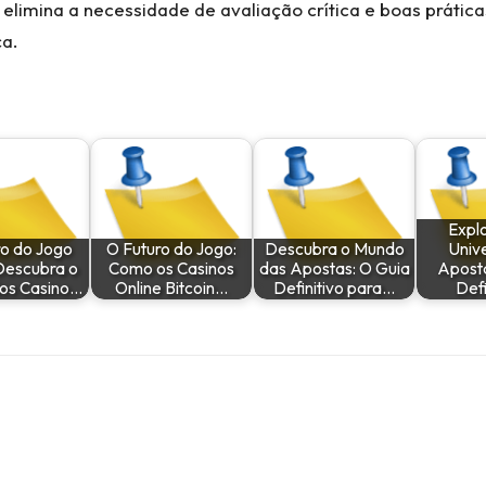
 elimina a necessidade de avaliação crítica e boas práti
ça.
Expl
ro do Jogo
O Futuro do Jogo:
Descubra o Mundo
Univ
 Descubra o
Como os Casinos
das Apostas: O Guia
Aposta
os Casino…
Online Bitcoin…
Definitivo para…
Defi