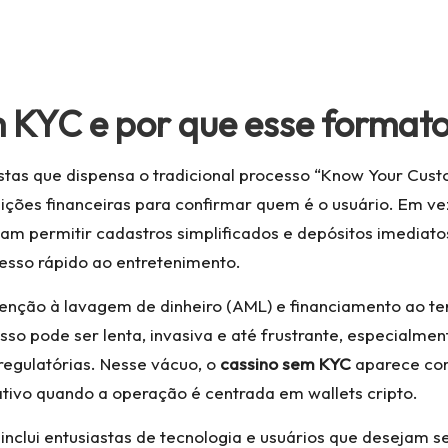
m KYC e por que esse format
as que dispensa o tradicional processo “Know Your Custo
ições financeiras para confirmar quem é o usuário. Em vez
m permitir cadastros simplificados e depósitos imediato
cesso rápido ao entretenimento.
nção à lavagem de dinheiro (AML) e financiamento ao ter
sso pode ser lenta, invasiva e até frustrante, especialm
 regulatórias. Nesse vácuo, o
cassino sem KYC
aparece com
tivo quando a operação é centrada em wallets cripto.
inclui entusiastas de tecnologia e usuários que desejam se