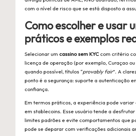
com o nível de risco que se está disposto a ass
Como escolher e usar u
práticos e exemplos rea
Selecionar um
cassino sem KYC
com critério co
licença de operação (por exemplo, Curaçao ou o
quando possível, títulos “
provably fair
”. A clar
ponto é a segurança: suporte a autenticação e
confiança.
Em termos práticos, a experiência pode variar
em stablecoins. Esse usuário tende a desfrutar
limites padrões e evite comportamentos que p
pode se deparar com verificações adicionais a