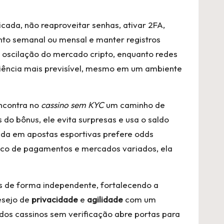
cada, não reaproveitar senhas, ativar 2FA,
nto semanal ou mensal e manter registros
 à oscilação do mercado cripto, enquanto redes
riência mais previsível, mesmo em um ambiente
encontra no
cassino sem KYC
um caminho de
 do bônus, ele evita surpresas e usa o saldo
sada em apostas esportivas prefere odds
ico de pagamentos e mercados variados, ela
os de forma independente, fortalecendo a
esejo de
privacidade
e
agilidade
com um
dos cassinos sem verificação abre portas para