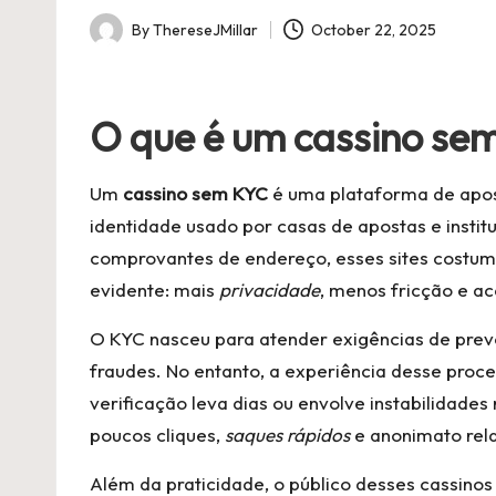
By
ThereseJMillar
October 22, 2025
Posted
by
O que é um cassino se
Um
cassino sem KYC
é uma plataforma de apost
identidade usado por casas de apostas e institu
comprovantes de endereço, esses sites costuma
evidente: mais
privacidade
, menos fricção e a
O KYC nasceu para atender exigências de preve
fraudes. No entanto, a experiência desse proce
verificação leva dias ou envolve instabilidades
poucos cliques,
saques rápidos
e anonimato rela
Além da praticidade, o público desses cassinos 