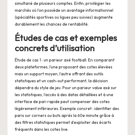
simultané de plusieurs comptes. Enfin, privilégier les
marchés où l’on possède un avantage informationnel
(spécialités sportives ou ligues peu suivies) augmente
durablement les chances de rentabilité.
Études de cas et exemples
concrets d’utilisation
Étude de cas 1 : un parieur axé football. En comparant
deux plateformes, l’une proposant des cotes élevées
mais un support moyen, l’autre offrant des outils
statistiques et un cash-out performant, la décision
dépendra du style de jeu. Pour un parieur value axé sur
les statistiques, l’accès à des datas détaillées et à une
interface de pari rapide peut compenser des cotes
légèrement inférieures. Exemple concret : identifier des
paris sur corners ou buts après la 60e minute grâce à
des filtres statistiques permet d’exploiter des écarts
fréquents dans les cotes live.