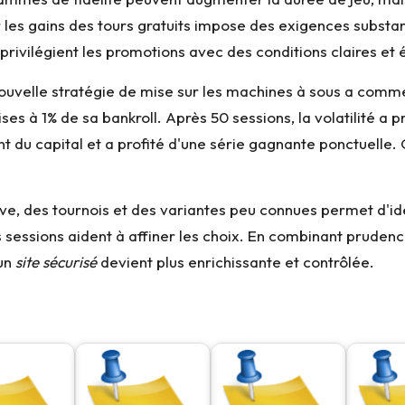
es gains des tours gratuits impose des exigences substanti
rivilégient les promotions avec des conditions claires et 
 nouvelle stratégie de mise sur les machines à sous a com
mises à 1% de sa bankroll. Après 50 sessions, la volatilité 
ent du capital et a profité d'une série gagnante ponctuelle. 
live, des tournois et des variantes peu connues permet d'id
s sessions aident à affiner les choix. En combinant prudence
 un
site sécurisé
devient plus enrichissante et contrôlée.