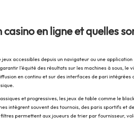
asino en ligne et quelles son
ux accessibles depuis un navigateur ou une application mob
ntir l'équité des résultats sur les machines à sous, le vidé
iffusion en continu et sur des interfaces de pari intégrées
sique.
assiques et progressives, les jeux de table comme le blackja
es intègrent souvent des tournois, des paris sportifs et de
filtres permettent aux joueurs de trier par fournisseur, vola