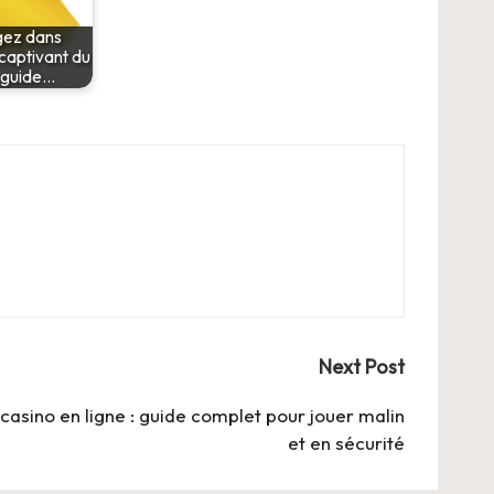
gez dans
 captivant du
: guide…
Next Post
casino en ligne
: guide complet pour jouer malin
et en sécurité