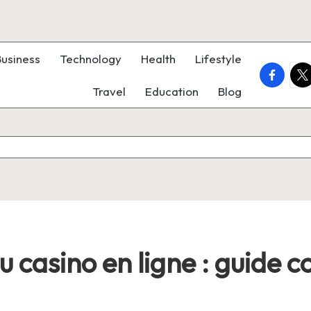
Business
Technology
Health
Lifestyle
faceboo
twi
Travel
Education
Blog
du
casino en ligne
: guide c