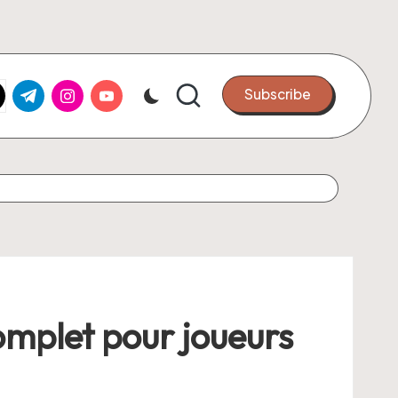
k.com
tter.com
t.me
instagram.com
youtube.com
Subscribe
omplet pour joueurs