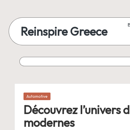
Reinspire Greece
Posted
Automotive
in
Découvrez l’univers 
modernes