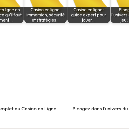
en ligne en
Casino en ligne:
Casino en ligne :
Plon
ce qu’il faut
immersion, sécurité
guide expert pour
l'univers
iment…
et stratégies…
jouer…
jeu 
omplet du Casino en Ligne
Plongez dans l’univers du