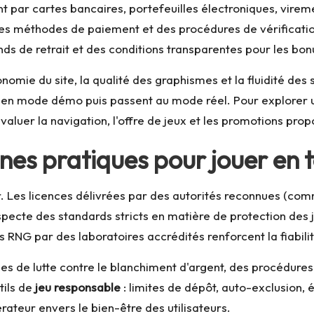
ont par cartes bancaires, portefeuilles électroniques, vire
n des méthodes de paiement et des procédures de vérificat
nds de retrait et des conditions transparentes pour les bonu
gonomie du site, la qualité des graphismes et la fluidité de
en mode démo puis passent au mode réel. Pour explorer u
évaluer la navigation, l'offre de jeux et les promotions pro
nnes pratiques pour jouer en 
r. Les licences délivrées par des autorités reconnues (com
specte des standards stricts en matière de protection des
s RNG par des laboratoires accrédités renforcent la fiabil
ques de lutte contre le blanchiment d'argent, des procédur
tils de
jeu responsable
: limites de dépôt, auto-exclusion, 
ateur envers le bien-être des utilisateurs.