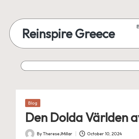
Reinspire Greece
Posted
Blog
in
Den Dolda Världen av
By
ThereseJMillar
October 10, 2024
Posted