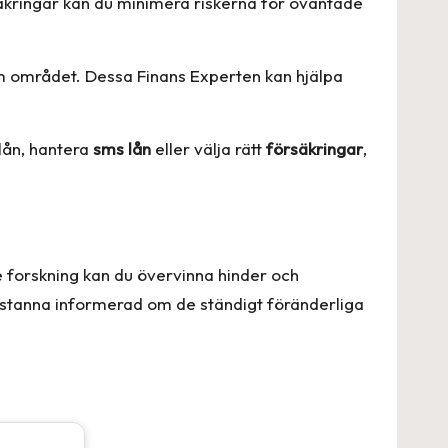
säkringar kan du minimera riskerna för oväntade
nom området. Dessa
Finans Experten
kan hjälpa
 lån, hantera
sms lån
eller välja rätt
försäkringar
,
e forskning kan du övervinna hinder och
och stanna informerad om de ständigt föränderliga