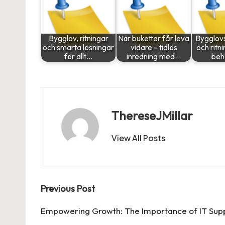
Bygglov, ritningar
När buketter får leva
Bygglov
och smarta lösningar
vidare – tidlös
och ritni
för allt…
inredning med…
beh
ThereseJMillar
View All Posts
Post
Previous Post
navigation
Empowering Growth: The Importance of IT Supp