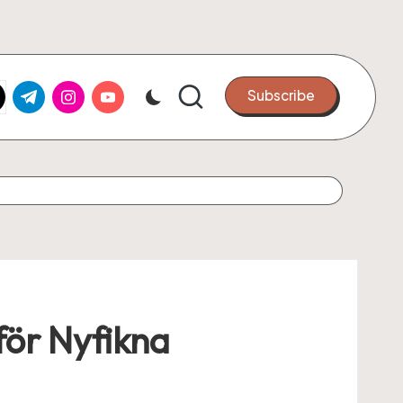
k.com
tter.com
t.me
instagram.com
youtube.com
Subscribe
för Nyfikna