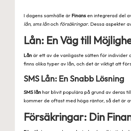
by
I dagens samhälle är
Finans
en integrerad del a
lån
,
sms lån
och
försäkringar
. Dessa aspekter av
Lån: En Väg till Möjligh
Lån
är ett av de vanligaste sätten för individer 
finns olika typer av lån, och det är viktigt att för
SMS Lån: En Snabb Lösning
SMS lån
har blivit populära på grund av deras t
kommer de oftast med höga räntor, så det är 
Försäkringar: Din Finan