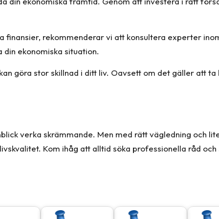
dda din ekonomiska framtid. Genom att investera i rätt för
ina finansier, rekommenderar vi att konsultera experter i
a din ekonomiska situation.
an göra stor skillnad i ditt liv. Oavsett om det gäller att ta
 anblick verka skrämmande. Men med rätt vägledning och lit
 livskvalitet. Kom ihåg att alltid söka professionella råd 