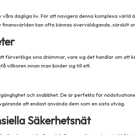
v våra dagliga liv. För att navigera denna komplexa värld 
 finansvärlden kan ofta kännas överväldigande, särskilt om 
eter
att förverkliga sina drömmar, vare sig det handlar om att köp
stå villkoren innan man binder sig till ett.
illgänglighet och snabbhet. De är perfekta för nödsituati
avgörande att endast använda dem som en sista utväg.
siella Säkerhetsnät