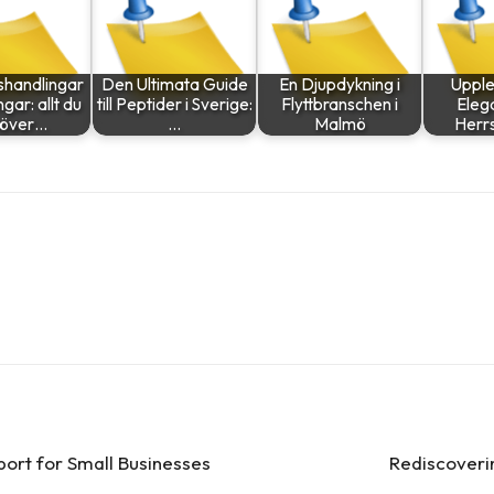
shandlingar
Den Ultimata Guide
En Djupdykning i
Upple
ngar: allt du
till Peptider i Sverige:
Flyttbranschen i
Eleg
över…
…
Malmö
Herr
ort for Small Businesses
Rediscoverin