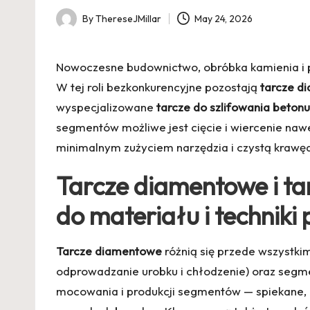
By
ThereseJMillar
May 24, 2026
Posted
by
Nowoczesne budownictwo, obróbka kamienia i pr
W tej roli bezkonkurencyjne pozostają
tarcze d
wyspecjalizowane
tarcze do szlifowania betonu
segmentów możliwe jest cięcie i wiercenie naw
minimalnym zużyciem narzędzia i czystą krawęd
Tarcze diamentowe i ta
do materiału i techniki
Tarcze diamentowe
różnią się przede wszystkim
odprowadzanie urobku i chłodzenie) oraz segm
mocowania i produkcji segmentów — spiekane, 