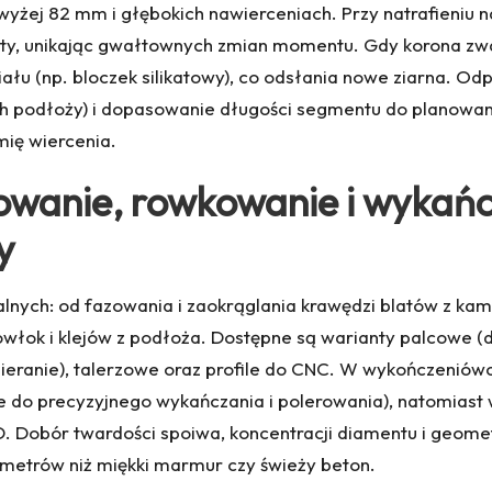
żej 82 mm i głębokich nawierceniach. Przy natrafieniu na
roty, unikając gwałtownych zmian momentu. Gdy korona zw
ału (np. bloczek silikatowy), co odsłania nowe ziarna. Od
h podłoży) i dopasowanie długości segmentu do planowane
mię wiercenia.
owanie, rowkowanie i wykańc
y
alnych: od fazowania i zaokrąglania krawędzi blatów z ka
powłok i klejów z podłoża. Dostępne są warianty palcowe 
zieranie), talerzowe oraz profile do CNC. W wykończenió
do precyzyjnego wykańczania i polerowania), natomiast w
. Dobór twardości spoiwa, koncentracji diamentu i geometr
ametrów niż miękki marmur czy świeży beton.