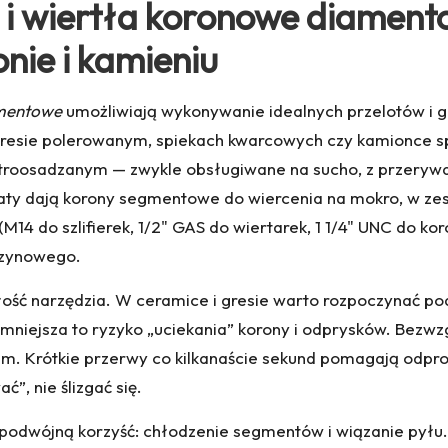
i wiertła koronowe diament
onie i kamieniu
amentowe
umożliwiają wykonywanie idealnych przelotów i 
W gresie polerowanym, spiekach kwarcowych czy kamionce 
troosadzanym — zwykle obsługiwane na sucho, z przerywa
ltaty dają korony segmentowe do wiercenia na mokro, w ze
 do szlifierek, 1/2" GAS do wiertarek, 1 1/4" UNC do kor
szynowego.
ść narzędzia. W ceramice i gresie warto rozpoczynać pod
mniejsza to ryzyko „uciekania” korony i odprysków. Bezwz
em. Krótkie przerwy co kilkanaście sekund pomagają odpro
, nie ślizgać się.
odwójną korzyść: chłodzenie segmentów i wiązanie pyłu. 