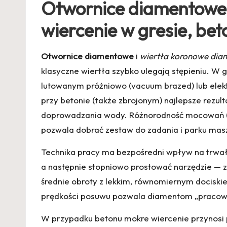
Otwornice diamentowe 
wiercenie w gresie, bet
Otwornice diamentowe
i
wiertła koronowe di
klasyczne wiertła szybko ulegają stępieniu. 
lutowanym próżniowo (vacuum brazed) lub elek
przy betonie (także zbrojonym) najlepsze rezu
doprowadzania wody. Różnorodność mocowań (M14
pozwala dobrać zestaw do zadania i parku ma
Technika pracy ma bezpośredni wpływ na trwało
a następnie stopniowo prostować narzędzie — z
średnie obroty z lekkim, równomiernym dociski
prędkości posuwu pozwala diamentom „pracować”
W przypadku betonu mokre wiercenie przynosi p