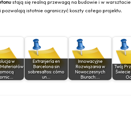
etonu
stają się realną przewagą na budowie i w warsztacie
i pozwalają istotnie ograniczyć koszty całego projektu.
lucja w
Extranjería en
Innowacyjne
Materiałów
Barcelona sin
Rozwiązania w
Twój Pr
Pomocą
sobresaltos: cómo
Nowoczesnych
Świecie
ornic…
un…
Biurach:…
Od