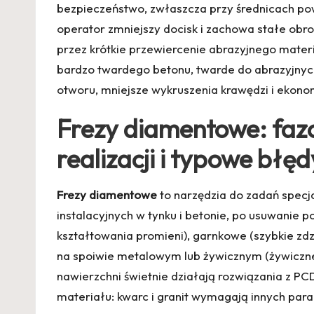
bezpieczeństwo, zwłaszcza przy średnicach powy
operator zmniejszy docisk i zachowa stałe ob
przez krótkie przewiercenie abrazyjnego materi
bardzo twardego betonu, twarde do abrazyjnyc
otworu, mniejsze wykruszenia krawędzi i ekono
Frezy diamentowe: faz
realizacji i typowe błęd
Frezy diamentowe
to narzędzia do zadań specj
instalacyjnych w tynku i betonie, po usuwanie 
kształtowania promieni), garnkowe (szybkie zd
na spoiwie metalowym lub żywicznym (żywiczne 
nawierzchni świetnie działają rozwiązania z PCD
materiału: kwarc i granit wymagają innych par