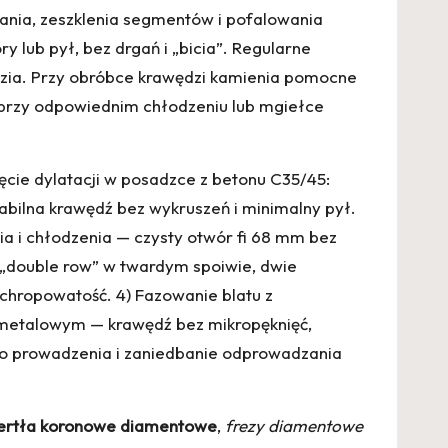
ania, zeszklenia segmentów i pofalowania
 lub pył, bez drgań i „bicia”. Regularne
dzia. Przy obróbce krawędzi kamienia pomocne
j przy odpowiednim chłodzeniu lub mgiełce
ięcie dylatacji w posadzce z betonu C35/45:
bilna krawędź bez wykruszeń i minimalny pył.
nia i chłodzenia — czysty otwór fi 68 mm bez
„double row” w twardym spoiwie, dwie
chropowatość. 4) Fazowanie blatu z
 metalowym — krawędź bez mikropęknięć,
ego prowadzenia i zaniedbanie odprowadzania
ertła koronowe diamentowe
,
frezy diamentowe