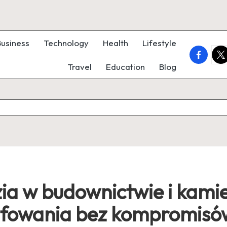
Business
Technology
Health
Lifestyle
faceboo
twi
Travel
Education
Blog
a w budownictwie i kamie
szlifowania bez kompromis