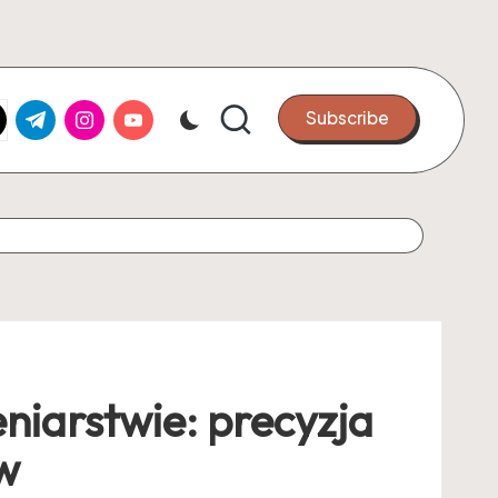
k.com
tter.com
t.me
instagram.com
youtube.com
Subscribe
niarstwie: precyzja
ów