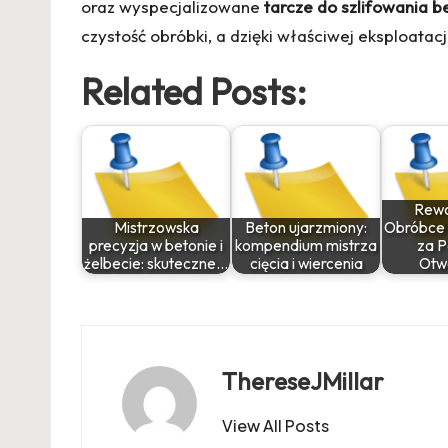
oraz wyspecjalizowane
tarcze do szlifowania b
czystość obróbki, a dzięki właściwej eksploatacj
Related Posts:
Rewo
Mistrzowska
Beton ujarzmiony:
Obróbce 
precyzja w betonie i
kompendium mistrza
za 
żelbecie: skuteczne…
cięcia i wiercenia
Otw
ThereseJMillar
View All Posts