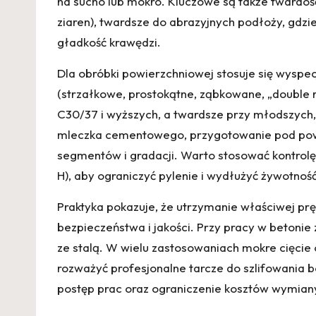
na sucho lub mokro. Kluczowe są także twardo
ziaren), twardsze do abrazyjnych podłoży, gdzi
gładkość krawędzi.
Dla obróbki powierzchniowej stosuje się wyspe
(strzałkowe, prostokątne, ząbkowane, „double r
C30/37 i wyższych, a twardsze przy młodszych,
mleczka cementowego, przygotowanie pod powł
segmentów i gradacji. Warto stosować kontrolę
H), aby ograniczyć pylenie i wydłużyć żywotnoś
Praktyka pokazuje, że utrzymanie właściwej pr
bezpieczeństwa i jakości. Przy pracy w betonie
ze stalą. W wielu zastosowaniach mokre cięci
rozważyć profesjonalne
tarcze do szlifowania 
postęp prac oraz ograniczenie kosztów wymian