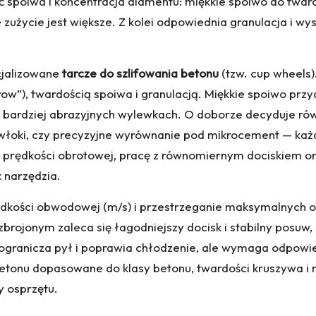
ść spoiwa i koncentracja diamentu: miękkie spoiwo do tw
e zużycie jest większe. Z kolei odpowiednia granulacja i w
cjalizowane
tarcze do szlifowania betonu
(tzw. cup wheels
ow”), twardością spoiwa i granulacją. Miękkie spoiwo przy
 bardziej abrazyjnych wylewkach. O doborze decyduje rów
oki, czy precyzyjne wyrównanie pod mikrocement — każ
 prędkości obrotowej, pracę z równomiernym dociskiem or
ć narzędzia.
ędkości obwodowej (m/s) i przestrzeganie maksymalnych ob
 zbrojonym zaleca się łagodniejszy docisk i stabilny posu
e ogranicza pył i poprawia chłodzenie, ale wymaga odpow
betonu
dopasowane do klasy betonu, twardości kruszywa i
y osprzętu.