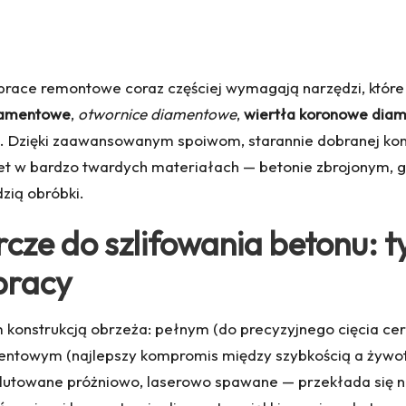
ace remontowe coraz częściej wymagają narzędzi, które ł
iamentowe
,
otwornice diamentowe
,
wiertła koronowe dia
. Dzięki zaawansowanym spoiwom, starannie dobranej kon
et w bardzo twardych materiałach — betonie zbrojonym, gr
zią obróbki.
rcze do szlifowania betonu:
 pracy
 konstrukcją obrzeża: pełnym (do precyzyjnego cięcia cera
entowym (najlepszy kompromis między szybkością a żywot
lutowane próżniowo, laserowo spawane — przekłada się n