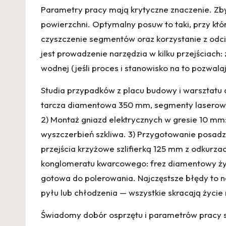
Parametry pracy mają krytyczne znaczenie. Zby
powierzchni. Optymalny posuw to taki, przy któ
czyszczenie segmentów oraz korzystanie z odc
jest prowadzenie narzędzia w kilku przejściac
wodnej (jeśli proces i stanowisko na to pozwalaj
Studia przypadków z placu budowy i warsztatu do
tarcza diamentowa 350 mm, segmenty laserowo 
2) Montaż gniazd elektrycznych w gresie 10 mm:
wyszczerbień szkliwa. 3) Przygotowanie posadz
przejścia krzyżowe szlifierką 125 mm z odkurz
konglomeratu kwarcowego: frez diamentowy żyw
gotowa do polerowania. Najczęstsze błędy to n
pyłu lub chłodzenia — wszystkie skracają życie
Świadomy dobór osprzętu i parametrów pracy 