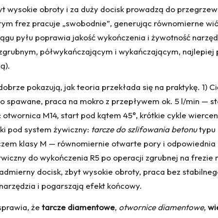
t wysokie obroty i za duży docisk prowadzą do przegrzew
rym frez pracuje „swobodnie”, generując równomierne wióry
iągu pyłu poprawia jakość wykończenia i żywotność narzę
h: zgrubnym, półwykańczającym i wykańczającym, najlepie
ą).
brze pokazują, jak teoria przekłada się na praktykę. 1) C
spawane, praca na mokro z przepływem ok. 5 l/min — sta
 otwornica M14, start pod kątem 45°, krótkie cykle wierce
ki pod system żywiczny:
tarcze do szlifowania betonu
typu 
aczem klasy M — równomiernie otwarte pory i odpowiednia 
iczny do wykończenia R5 po operacji zgrubnej na frezie
admierny docisk, zbyt wysokie obroty, praca bez stabiln
 narzędzia i pogarszają efekt końcowy.
sprawia, że
tarcze diamentowe
,
otwornice diamentowe
,
wi