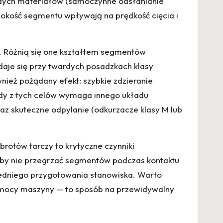
ardych materiałów (samoczynne odsłanianie
ysokość segmentu wpływają na prędkość cięcia i
). Różnią się one kształtem segmentów
daje się przy twardych posadzkach klasy
nież pożądany efekt: szybkie zdzieranie
dy z tych celów wymaga innego układu
az skuteczne odpylanie (odkurzacze klasy M lub
rotów tarczy to krytyczne czynniki
w, by nie przegrzać segmentów podczas kontaktu
iedniego przygotowania stanowiska. Warto
 mocy maszyny — to sposób na przewidywalny