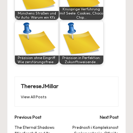
Knusprige Verführung
Münchens Straßen und
mit Seele: Cookies, Choco
Ihr Auto: Warum ein Kfz…
Chip…
Präzision ohne Eingriff:
Präzision in Perfektion:
Wie zerstörungsfreie…
Zukunftsweisende…
ThereseJMillar
View All Posts
Post
Previous Post
Next Post
navigation
The Eternal Shadows:
Prednosti i Kompleksnost