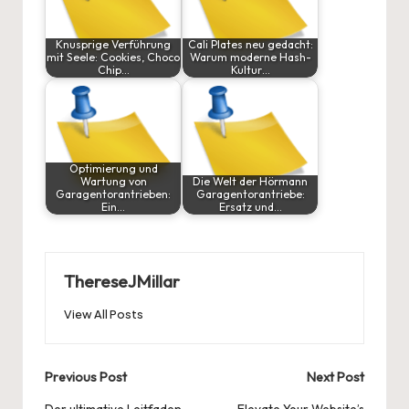
Knusprige Verführung
Cali Plates neu gedacht:
mit Seele: Cookies, Choco
Warum moderne Hash-
Chip…
Kultur…
Optimierung und
Wartung von
Die Welt der Hörmann
Garagentorantrieben:
Garagentorantriebe:
Ein…
Ersatz und…
ThereseJMillar
View All Posts
Post
Previous Post
Next Post
Der ultimative Leitfaden
Elevate Your Website’s