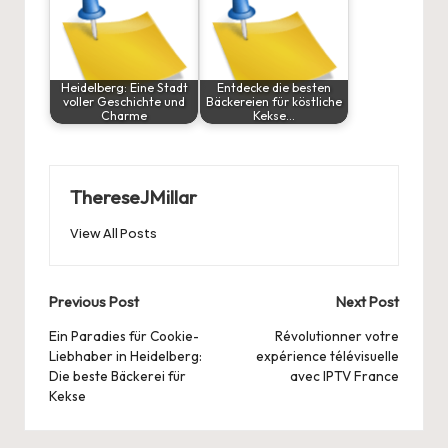
Heidelberg: Eine Stadt
Entdecke die besten
voller Geschichte und
Bäckereien für köstliche
Charme
Kekse…
ThereseJMillar
View All Posts
Post
Previous Post
Next Post
navigation
Ein Paradies für Cookie-
Révolutionner votre
Liebhaber in Heidelberg:
expérience télévisuelle
Die beste Bäckerei für
avec IPTV France
Kekse