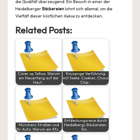
die Qualität überzeugend. Ein Besuch in einer der
Heidelberger
Bäckereien
lohnt sich allemal, um die
Vielfalt dieser köstlichen
Kekse
zu entdecken.
Related Posts:
Cover up Tattoo: Warum
Knusprige Verführung
ein Neuanfang auf der
mit Seele: Cookies, Choco
Haut…
Chip…
Entdeckungsreise durch
Münchens Straßen und
Heidelbergs Bäckereien:
Ihr Auto: Warum ein Kfz…
Ein…