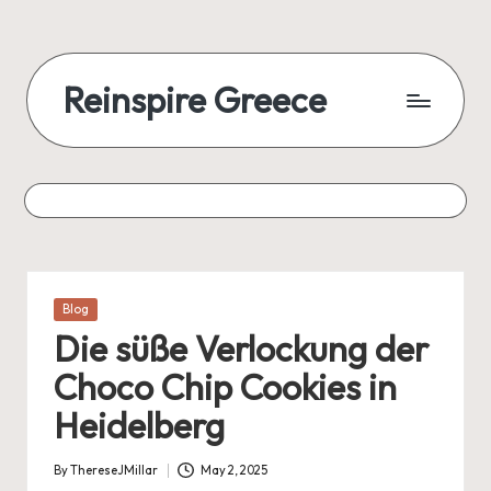
Skip
to
Reinspire Greece
content
A
mosaic
of
topics,
from
history
to
Posted
Blog
today
in
Die süße Verlockung der
Choco Chip Cookies in
Heidelberg
By
ThereseJMillar
May 2, 2025
Posted