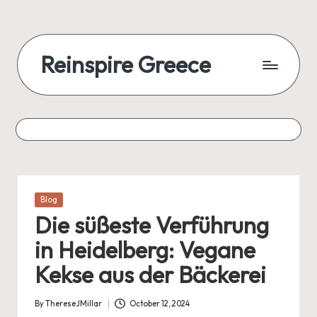
Reinspire Greece
Posted
Blog
in
Die süßeste Verführung
in Heidelberg: Vegane
Kekse aus der Bäckerei
By
ThereseJMillar
October 12, 2024
Posted