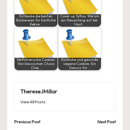
Entdecke die besten
Cover up Tattoo: Warum
Bäckereien für köstliche
ein Neuanfang auf der
Kekse…
Haut…
Verführerische Cookies:
Köstliche und gesunde
Von klassischen Choco
vegane Cookies: Ein
Chip…
Genuss für…
ThereseJMillar
View All Posts
Post
Previous Post
Next Post