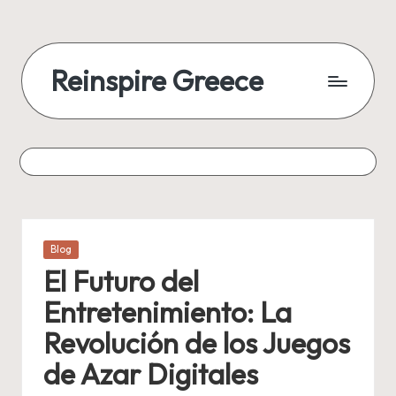
Reinspire Greece
Posted
Blog
in
El Futuro del
Entretenimiento: La
Revolución de los Juegos
de Azar Digitales