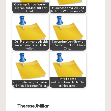
Cover up Tattoo: Warum
ein Neuanfang auf der
Münchens Straßen und
Haut…
Ihr Auto: Warum ein Kfz…
Cali Plates neu gedacht:
Knusprige Verführung
Warum moderne Hash-
mit Seele: Cookies, Choco
Kultur…
Chip…
Intelligente
Zutritt steuern, Sicherheit
Parkraumbewirtschaftun
stärken: Moderne Poller…
g: Moderne…
ThereseJMillar