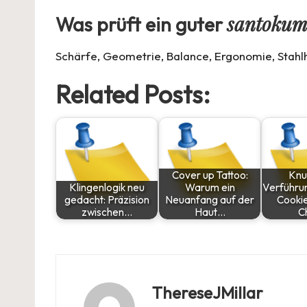
santokume
Was prüft ein guter
Schärfe, Geometrie, Balance, Ergonomie, Stahlh
Related Posts:
Cover up Tattoo:
Knu
Klingenlogik neu
Warum ein
Verführun
gedacht: Präzision
Neuanfang auf der
Cooki
zwischen…
Haut…
C
ThereseJMillar