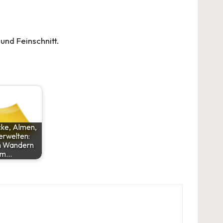
und Feinschnitt.
cke, Almen,
rwelten:
 Wandern
im…