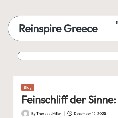
Reinspire Greece
Posted
Blog
in
Feinschliff der Sinne
By
ThereseJMillar
December 12, 2025
Posted