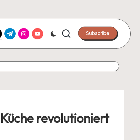
k.com
tter.com
t.me
instagram.com
youtube.com
Subscribe
 Küche revolutioniert