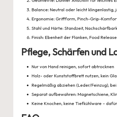
Geometrie: Dünner Anschliff für leichtes E
Balance: Neutral oder leicht klingenlastig, 
Ergonomie: Griffform, Pinch-Grip-Komfort,
Stahl und Härte: Standzeit, Nachschärfbark
Finish: Ebenheit der Flanken, Food Release
Pflege, Schärfen und L
Nur von Hand reinigen, sofort abtrocknen
Holz- oder Kunststoffbrett nutzen, kein Gla
Regelmäßig abziehen (Leder/Feinzug), be
Separat aufbewahren: Magnetschiene, Kli
Keine Knochen, keine Tiefkühlware – dafü