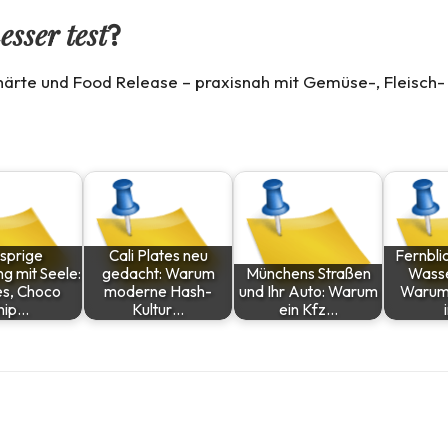
sser test
?
ärte und Food Release – praxisnah mit Gemüse-, Fleisch- 
sprige
Cali Plates neu
Fernbli
g mit Seele:
gedacht: Warum
Münchens Straßen
Wasse
es, Choco
moderne Hash-
und Ihr Auto: Warum
Warum
hip…
Kultur…
ein Kfz…