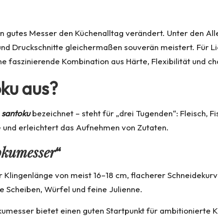
ein gutes Messer den Küchenalltag verändert. Unter den Al
g- und Druckschnitte gleichermaßen souverän meistert. Für
ne faszinierende Kombination aus Härte, Flexibilität und c
oku aus?
s
santoku
bezeichnet – steht für „drei Tugenden“: Fleisch, F
te und erleichtert das Aufnehmen von Zutaten.
tokumesser
“
 Klingenlänge von meist 16–18 cm, flacherer Schneidekurve
se Scheiben, Würfel und feine Julienne.
kumesser
bietet einen guten Startpunkt für ambitionierte 