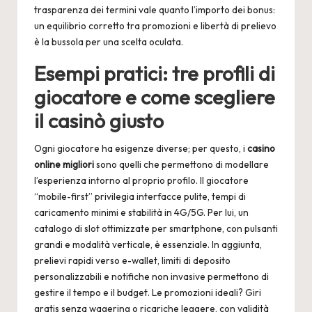
trasparenza dei termini vale quanto l’importo dei bonus:
un equilibrio corretto tra promozioni e libertà di prelievo
è la bussola per una scelta oculata.
Esempi pratici: tre profili di
giocatore e come scegliere
il casinò giusto
Ogni giocatore ha esigenze diverse; per questo, i
casino
online migliori
sono quelli che permettono di modellare
l’esperienza intorno al proprio profilo. Il giocatore
“mobile-first” privilegia interfacce pulite, tempi di
caricamento minimi e stabilità in 4G/5G. Per lui, un
catalogo di slot ottimizzate per smartphone, con pulsanti
grandi e modalità verticale, è essenziale. In aggiunta,
prelievi rapidi verso e-wallet, limiti di deposito
personalizzabili e notifiche non invasive permettono di
gestire il tempo e il budget. Le promozioni ideali? Giri
gratis senza wagering o ricariche leggere, con validità