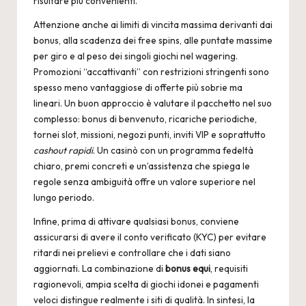
risultare più convenienti.
Attenzione anche ai limiti di vincita massima derivanti dai
bonus, alla scadenza dei free spins, alle puntate massime
per giro e al peso dei singoli giochi nel wagering.
Promozioni “accattivanti” con restrizioni stringenti sono
spesso meno vantaggiose di offerte più sobrie ma
lineari. Un buon approccio è valutare il pacchetto nel suo
complesso: bonus di benvenuto, ricariche periodiche,
tornei slot, missioni, negozi punti, inviti VIP e soprattutto
cashout rapidi
. Un casinò con un programma fedeltà
chiaro, premi concreti e un’assistenza che spiega le
regole senza ambiguità offre un valore superiore nel
lungo periodo.
Infine, prima di attivare qualsiasi bonus, conviene
assicurarsi di avere il conto verificato (KYC) per evitare
ritardi nei prelievi e controllare che i dati siano
aggiornati. La combinazione di
bonus equi
, requisiti
ragionevoli, ampia scelta di giochi idonei e pagamenti
veloci distingue realmente i siti di qualità. In sintesi, la