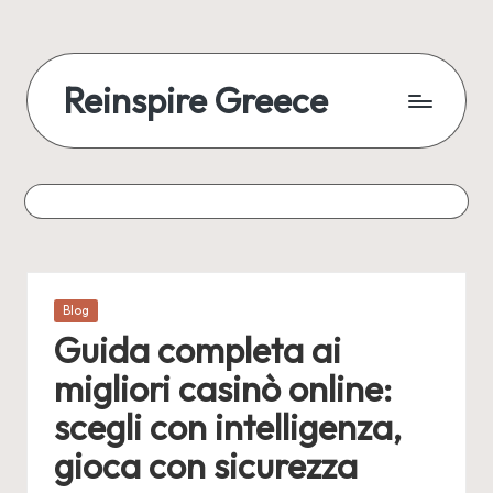
Reinspire Greece
Posted
Blog
in
Guida completa ai
migliori casinò online:
scegli con intelligenza,
gioca con sicurezza