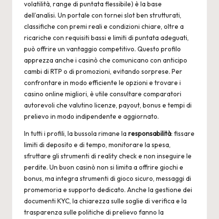
volatilità, range di puntata flessibile) è la base
dell’analisi. Un portale con tornei slot ben strutturati,
classifiche con premi reali e condizioni chiare, oltre a
ricariche con requisiti bassi e limiti di puntata adeguati,
può offrire un vantaggio competitivo. Questo profilo
apprezza anche i casinò che comunicano con anticipo
cambi di RTP o di promozioni, evitando sorprese. Per
confrontare in modo efficiente le opzioni e trovare i
casino online migliori
, è utile consultare comparatori
autorevoli che valutino licenze, payout, bonus e tempi di
prelievo in modo indipendente e aggiornato.
In tutti i profili, la bussola rimane la
responsabilità
: fissare
limiti di deposito e di tempo, monitorare la spesa,
sfruttare gli strumenti di reality check e non inseguire le
perdite. Un buon casinò non si limita a offrire giochi e
bonus, ma integra strumenti di gioco sicuro, messaggi di
promemoria e supporto dedicato. Anche la gestione dei
documenti KYC, la chiarezza sulle soglie di verifica e la
trasparenza sulle politiche di prelievo fanno la