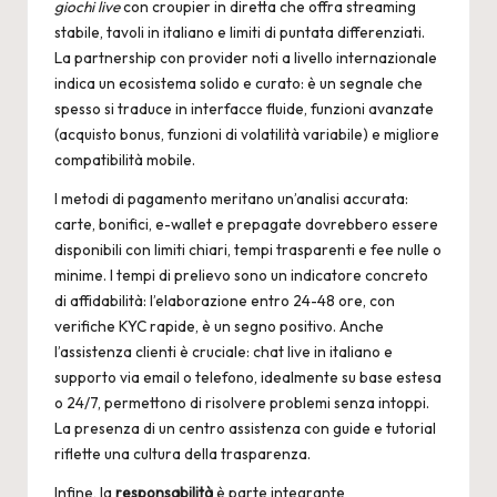
giochi live
con croupier in diretta che offra streaming
stabile, tavoli in italiano e limiti di puntata differenziati.
La partnership con provider noti a livello internazionale
indica un ecosistema solido e curato: è un segnale che
spesso si traduce in interfacce fluide, funzioni avanzate
(acquisto bonus, funzioni di volatilità variabile) e migliore
compatibilità mobile.
I metodi di pagamento meritano un’analisi accurata:
carte, bonifici, e-wallet e prepagate dovrebbero essere
disponibili con limiti chiari, tempi trasparenti e fee nulle o
minime. I tempi di prelievo sono un indicatore concreto
di affidabilità: l’elaborazione entro 24-48 ore, con
verifiche KYC rapide, è un segno positivo. Anche
l’assistenza clienti è cruciale: chat live in italiano e
supporto via email o telefono, idealmente su base estesa
o 24/7, permettono di risolvere problemi senza intoppi.
La presenza di un centro assistenza con guide e tutorial
riflette una cultura della trasparenza.
Infine, la
responsabilità
è parte integrante