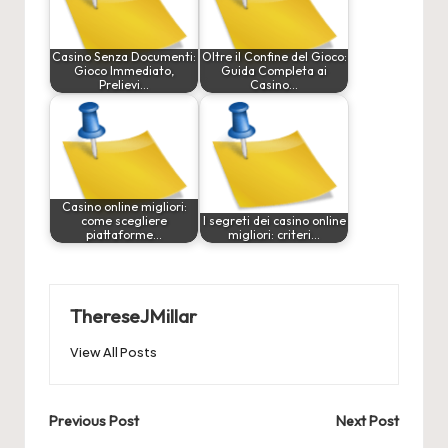
Casino Senza Documenti:
Oltre il Confine del Gioco:
Gioco Immediato,
Guida Completa ai
Prelievi…
Casino…
Casino online migliori:
come scegliere
I segreti dei casino online
piattaforme…
migliori: criteri…
ThereseJMillar
View All Posts
Post
Previous Post
Next Post