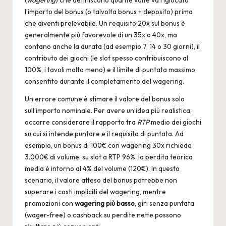
(
wagering
) che definiscono quante volte va rigiocato
l’importo del bonus (o talvolta bonus + deposito) prima
che diventi prelevabile. Un requisito 20x sul bonus è
generalmente più favorevole di un 35x o 40x, ma
contano anche la durata (ad esempio 7, 14 o 30 giorni), il
contributo dei giochi (le slot spesso contribuiscono al
100%, i tavoli molto meno) e il limite di puntata massimo
consentito durante il completamento del wagering.
Un errore comune è stimare il valore del bonus solo
sull’importo nominale. Per avere un’idea più realistica,
occorre considerare il rapporto tra
RTP
medio dei giochi
su cui si intende puntare e il requisito di puntata. Ad
esempio, un bonus di 100€ con wagering 30x richiede
3.000€ di volume: su slot a RTP 96%, la perdita teorica
media è intorno al 4% del volume (120€). In questo
scenario, il valore atteso del bonus potrebbe non
superare i costi impliciti del wagering, mentre
promozioni con
wagering più basso
, giri senza puntata
(wager-free) o cashback su perdite nette possono