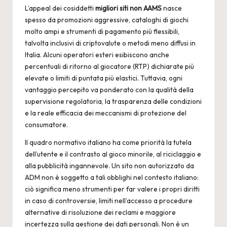
L’appeal dei cosiddetti
migliori siti non AAMS
nasce
spesso da promozioni aggressive, cataloghi di giochi
molto ampi e strumenti di pagamento più flessibili,
talvolta inclusivi di criptovalute o metodi meno diffusi in
Italia. Alcuni operatori esteri esibiscono anche
percentuali di ritorno al giocatore (RTP) dichiarate più
elevate o limiti di puntata più elastici. Tuttavia, ogni
vantaggio percepito va ponderato con la qualità della
supervisione regolatoria, la trasparenza delle condizioni
e la reale efficacia dei meccanismi di protezione del
consumatore.
Il quadro normativo italiano ha come priorità la tutela
dell’utente e il contrasto al gioco minorile, al riciclaggio e
alla pubblicità ingannevole. Un sito non autorizzato da
ADM non è soggetto a tali obblighi nel contesto italiano:
ciò significa meno strumenti per far valere i propri diritti
in caso di controversie, limiti nell’accesso a procedure
alternative di risoluzione dei reclami e maggiore
incertezza sulla gestione dei dati personali. Non è un