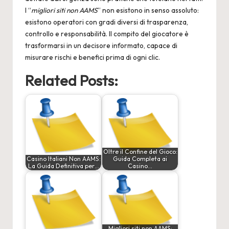
I “
migliori siti non AAMS
” non esistono in senso assoluto:
esistono operatori con gradi diversi di trasparenza,
controllo e responsabilità. Il compito del giocatore è
trasformarsi in un decisore informato, capace di
misurare rischi e benefici prima di ogni clic.
Related Posts:
Oltre il Confine del Gioco:
Casino Italiani Non AAMS:
Guida Completa ai
La Guida Definitiva per…
Casino…
Migliori siti non AAMS: