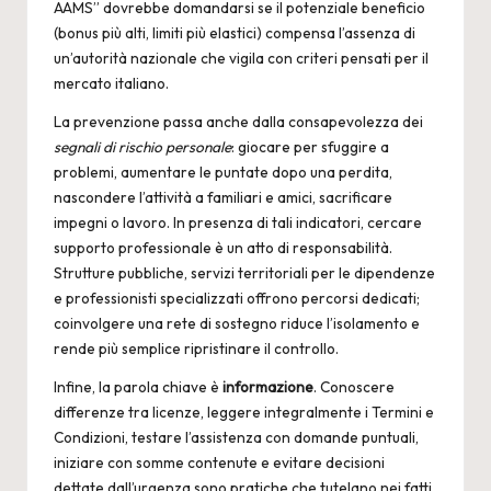
AAMS” dovrebbe domandarsi se il potenziale beneficio
(bonus più alti, limiti più elastici) compensa l’assenza di
un’autorità nazionale che vigila con criteri pensati per il
mercato italiano.
La prevenzione passa anche dalla consapevolezza dei
segnali di rischio personale
: giocare per sfuggire a
problemi, aumentare le puntate dopo una perdita,
nascondere l’attività a familiari e amici, sacrificare
impegni o lavoro. In presenza di tali indicatori, cercare
supporto professionale è un atto di responsabilità.
Strutture pubbliche, servizi territoriali per le dipendenze
e professionisti specializzati offrono percorsi dedicati;
coinvolgere una rete di sostegno riduce l’isolamento e
rende più semplice ripristinare il controllo.
Infine, la parola chiave è
informazione
. Conoscere
differenze tra licenze, leggere integralmente i Termini e
Condizioni, testare l’assistenza con domande puntuali,
iniziare con somme contenute e evitare decisioni
dettate dall’urgenza sono pratiche che tutelano nei fatti.