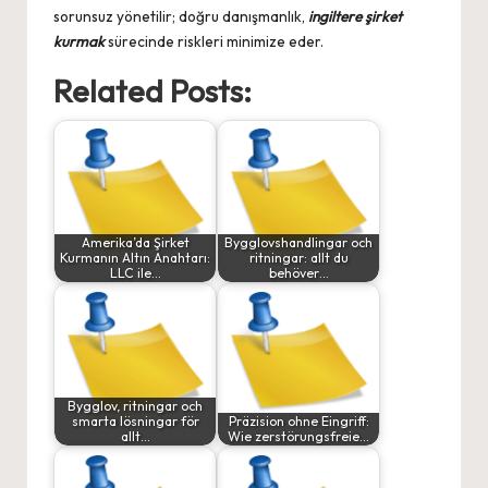
sorunsuz yönetilir; doğru danışmanlık,
ingiltere şirket
kurmak
sürecinde riskleri minimize eder.
Related Posts:
Amerika’da Şirket
Bygglovshandlingar och
Kurmanın Altın Anahtarı:
ritningar: allt du
LLC ile…
behöver…
Bygglov, ritningar och
smarta lösningar för
Präzision ohne Eingriff:
allt…
Wie zerstörungsfreie…