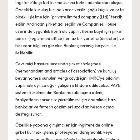
İngiltere'de şirket kurma süreci belirli adımlardan oluşur.
Öncelikle kuruluş türüne karar verilir; çoğu küçük ve orta
ölçekli işletme için "private limited company (Ltd)" tercih
edilir. Ardından şirket adı seçilir ve Companies House
üzerinde uygunluk kontrolü yapılır. Resmi kayıt için şirket
adresi (registered office), en az bir yönetici (director) ve
hissedar bilgileri gerekir. Bunlar çevrimiçi başvuru ile
iletilebilir.
Çevrimiçi başvuru sırasında şirket sözleşmesi
(memorandum and articles of association) ve kuruluş
beyannamesi sunulur. Vergi kaydı için HMRC'ye bildirim
yapılmalı; ayrıca eğer çalışan istihdam edilecekse PAYE
sistemi kurulmalıdır. Banka hesabı açma adımı,
faaliyetlerin sorunsuz yürütülmesi için önemlidir; bazı
bankalar ve fintech çözümleri uzaktan hesap açma
desteği sunar.
Özellikle yabancı girişimciler için
ingiltere'de online
şirket kurmak
işlemi, profesyonel danışmanlık veya
formation agentları aracılığıyla hızlandırılabilir. Online