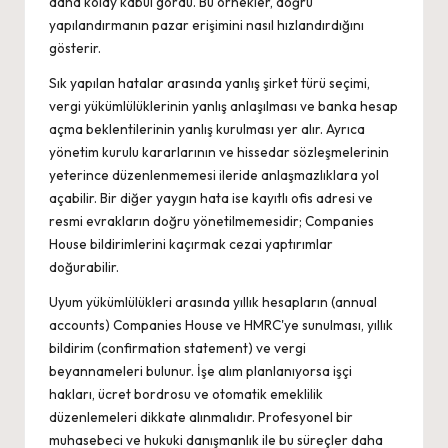
daha kolay kabul gördü. Bu örnekler, doğru
yapılandırmanın pazar erişimini nasıl hızlandırdığını
gösterir.
Sık yapılan hatalar arasında yanlış şirket türü seçimi,
vergi yükümlülüklerinin yanlış anlaşılması ve banka hesap
açma beklentilerinin yanlış kurulması yer alır. Ayrıca
yönetim kurulu kararlarının ve hissedar sözleşmelerinin
yeterince düzenlenmemesi ileride anlaşmazlıklara yol
açabilir. Bir diğer yaygın hata ise kayıtlı ofis adresi ve
resmi evrakların doğru yönetilmemesidir; Companies
House bildirimlerini kaçırmak cezai yaptırımlar
doğurabilir.
Uyum yükümlülükleri arasında yıllık hesapların (annual
accounts) Companies House ve HMRC'ye sunulması, yıllık
bildirim (confirmation statement) ve vergi
beyannameleri bulunur. İşe alım planlanıyorsa işçi
hakları, ücret bordrosu ve otomatik emeklilik
düzenlemeleri dikkate alınmalıdır. Profesyonel bir
muhasebeci ve hukuki danışmanlık ile bu süreçler daha