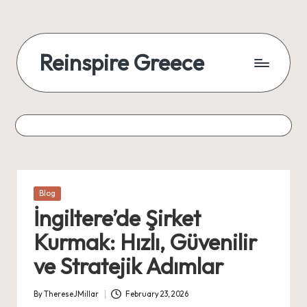
Reinspire Greece
Posted
Blog
in
İngiltere’de Şirket
Kurmak: Hızlı, Güvenilir
ve Stratejik Adımlar
By
ThereseJMillar
February 23, 2026
Posted