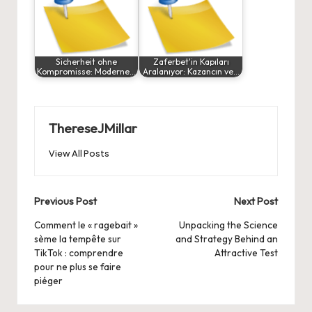
Sicherheit ohne
Zaferbet'in Kapıları
Kompromisse: Moderne…
Aralanıyor: Kazancın ve…
ThereseJMillar
View All Posts
Post
Previous Post
Next Post
navigation
Comment le « ragebait »
Unpacking the Science
sème la tempête sur
and Strategy Behind an
TikTok
: comprendre
Attractive Test
pour ne plus se faire
piéger