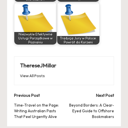
Niezwykle Efektywne
Usługi Porządkowe w
Tradycja Jury w Polsce:
Poznaniu
Powrót do Korzeni
ThereseJMillar
View All Posts
Post
Previous Post
Next Post
navigation
Time-Travel on the Page:
Beyond Borders: A Clear-
Writing Australian Pasts
Eyed Guide to Offshore
That Feel Urgently Alive
Bookmakers