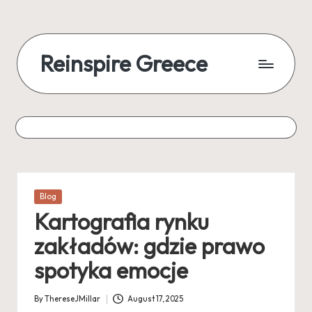
Reinspire Greece
Posted
Blog
in
Kartografia rynku
zakładów: gdzie prawo
spotyka emocje
By
ThereseJMillar
August 17, 2025
Posted