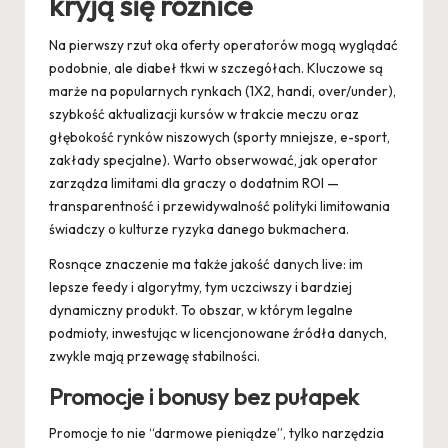
kryją się różnice
Na pierwszy rzut oka oferty operatorów mogą wyglądać
podobnie, ale diabeł tkwi w szczegółach. Kluczowe są
marże na popularnych rynkach (1X2, handi, over/under),
szybkość aktualizacji kursów w trakcie meczu oraz
głębokość rynków niszowych (sporty mniejsze, e-sport,
zakłady specjalne). Warto obserwować, jak operator
zarządza limitami dla graczy o dodatnim ROI —
transparentność i przewidywalność polityki limitowania
świadczy o kulturze ryzyka danego bukmachera.
Rosnące znaczenie ma także jakość danych live: im
lepsze feedy i algorytmy, tym uczciwszy i bardziej
dynamiczny produkt. To obszar, w którym legalne
podmioty, inwestując w licencjonowane źródła danych,
zwykle mają przewagę stabilności.
Promocje i bonusy bez pułapek
Promocje to nie “darmowe pieniądze”, tylko narzędzia