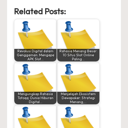
Related Posts:
Revolusi Digital dalam
Rahasia Menang Besar:
Genggaman: Mengapa
10 Situs Slot Online
APK Slot…
Paling…
Mengungkap Rahasia
Menjelajah Ekosistem
Totoqq: Dunia Hiburan
Dewapoker: Strategi
Digital…
Menang,…