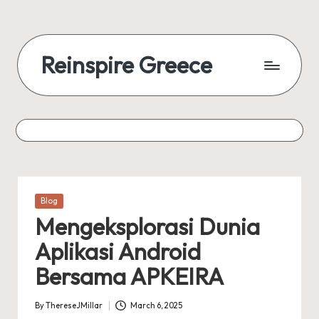
Reinspire Greece
Posted
Blog
in
Mengeksplorasi Dunia
Aplikasi Android
Bersama APKEIRA
By
ThereseJMillar
March 6, 2025
Posted