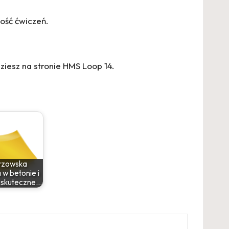
ość ćwiczeń.
ziesz na stronie
HMS Loop 14
.
rzowska
 w betonie i
: skuteczne…