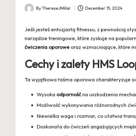
By
ThereseJMillar
December 15, 2024
Posted
by
Jeśli jesteś entuzjastą fitnessu, z pewnością s
narzędzie treningowe, które zyskuje na popula
ćwiczenia oporowe
oraz wzmacniające, które m
Cechy i zalety HMS Loo
Ta wyjątkowa taśma oporowa charakteryzuje się
Wysoka
odporność
na uszkodzenia mechan
Możliwość wykonywania różnorodnych
ćwi
Niewielka waga i rozmiar, co ułatwia trans
Doskonała do ćwiczeń angażujących mięśn