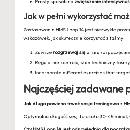
Prosty sposób na
zwiększenie intensywnoś
Jak w pełni wykorzystać moż
Zastosowanie HMS Loop 14 jest niezwykle proste
wskazówek, jak skutecznie korzystać z taśmy:
Zawsze
rozgrzewaj się
przed rozpoczęciem
Regularnie kontroluj stan techniczny taśmy
Incorporate different exercises that targe
Najczęściej zadawane 
Jak długo powinna trwać sesja treningowa z H
Optymalna długość sesji to około 30-45 minut,
Czy HMS Loop 14 jest odpowiednia dla początk