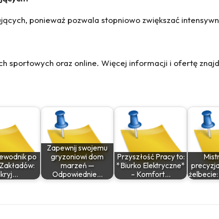
kujących, ponieważ pozwala stopniowo zwiększać intensywn
 sportowych oraz online. Więcej informacji i ofertę znajd
Zapewnij swojemu
zewodnik po
gryzoniowi dom
Przyszłość Pracy to:
Mist
 Zakładów:
marzeń —
*Biurko Elektryczne*
precyzja
kryj…
Odpowiednie…
– Komfort…
żelbecie