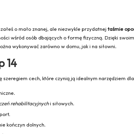
łyszałeś o mało znanej, ale niezwykle przydatnej
taśmie opo
rności wśród osób dbających o formę fizyczną. Dzięki swo
ożna wykonywać zarówno w domu, jak i na siłowni.
p 14
 szeregiem cech, które czynią ją idealnym narzędziem dla 
iczne.
czeń rehabilitacyjnych
i siłowych.
port.
ie kończyn dolnych.