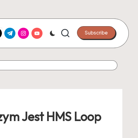
k.com
tter.com
t.me
instagram.com
youtube.com
Subscribe
zym Jest HMS Loop