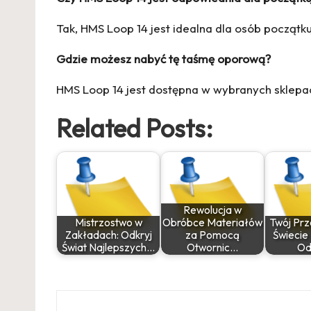
Tak, HMS Loop 14 jest idealna dla osób począt
Gdzie możesz nabyć tę taśmę oporową?
HMS Loop 14 jest dostępna w wybranych sklepach
Related Posts:
Rewolucja w
Mistrzostwo w
Obróbce Materiałów
Twój Pr
Zakładach: Odkryj
za Pomocą
Świecie
Świat Najlepszych…
Otwornic…
Od