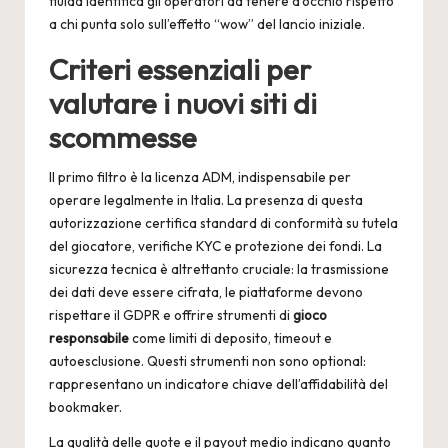
fluida identifica gli operatori da tenere d’occhio rispetto
a chi punta solo sull’effetto “wow” del lancio iniziale.
Criteri essenziali per
valutare i nuovi siti di
scommesse
Il primo filtro è la licenza ADM, indispensabile per
operare legalmente in Italia. La presenza di questa
autorizzazione certifica standard di conformità su tutela
del giocatore, verifiche KYC e protezione dei fondi. La
sicurezza tecnica è altrettanto cruciale: la trasmissione
dei dati deve essere cifrata, le piattaforme devono
rispettare il GDPR e offrire strumenti di
gioco
responsabile
come limiti di deposito, timeout e
autoesclusione. Questi strumenti non sono optional:
rappresentano un indicatore chiave dell’affidabilità del
bookmaker.
La qualità delle quote e il payout medio indicano quanto