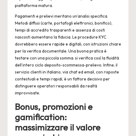
piattaforma matura.
Pagamenti e prelievi meritano un’analisi specifica.
Metodi diffusi (carte, portafogli elettronici, bonifico),
tempi di accredito trasparenti e assenza di costi
nascosti aumentano la fiducia. Le procedure KYC
dovrebbero essere rapide e digitali, con istruzioni chiare
per la verifica documentale. Una buona pratica è
testare con una piccola somma: si verifica così la fluidità
dell’intero ciclo deposito-scommessa-prelievo. Infine, il
servizio clienti in italiano, via chat ed email, con risposte
contestuali e tempi rapidi, è un fattore decisivo per
distinguere operatori responsabili da realtà
improvvisate.
Bonus, promozioni e
gamification:
massimizzare il valore