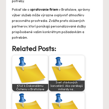
potreby.
Pokiaľ ide o
upratovanie firiem
v Bratislave, správny
výber služieb môže výrazne ovplyvniť atmosféru
pracovného prostredia. Zvážte preto skúsených
partnerov, ktorí ponúkajú personalizované služby
prispôsobené vašim konkrétnym požiadavkám a
potrebám.
Related Posts:
Svet stávkových
Kľúč k Dokonalému
kancelárií: Ako zarábajú
Čisteniu v Bratislave
miliardy na…