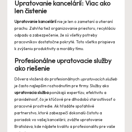
Upratovanie kancelárií: Viac ako
len čistenie
Upratovanie kancelárií
nie je len o zametaní a utieraní
prachu. Zahŕňa tiež organizovanie priestoru, recykláciu
odpadu a zabezpečenie, že sú všetky potreby
pracovníkov dostatočne pokryté. Toto všetko prispieva
k zvýšeniu produktivity a morálky tímu.
Profesionálne upratovacie služby
ako riešenie
Dôvera vložená do profesionálnych
upratovacích služieb
je často najlepším rozhodnutím pre firmy. Služby ako
upratovacia služba
ponúkajú expertízu, efektivitu a
pravidelnosť, čo je kľúčové pre dlhodobú starostlivosť o
pracovné prostredie. Ak hľadáte spoľahlivé
partnerstvo, ktoré zabezpečí dokonalú čistotu a
poriadok vo vašej kancelárii, zvážte
upratovanie
Bratislava
, kde nájdete kvalitu a profesionalitu pre vaše