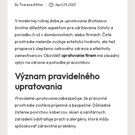
By
ThereseJMillar
April 29, 2025
Posted
by
V modernej rušnej dobe je
upratovanie Bratislava
životne dôležitým aspektom pre udržiavanie čistoty a
poriadku či už v domácnostiach, alebo firmách. Čisté
prostredie nielenže zvyšuje estetickú hodnotu, ale tiež
prispieva k zlepšeniu celkového zdravia a efektivity
zamestnancov. Obzvlášť
upratovanie firiem
má zásadný
vplyv na zdravie a pohodlie pracovníkov.
Význam pravidelného
upratovania
Pravidelné upratovanie
zabezpečuje, že pracovné
prostredie zostáva príjemné a bezpečné. Dôkladné
čistenie povrchov, kobercov, okien a sanitárnych
zariadení odstraňuje prach a alergény, ktoré môžu
spôsobovať zdravotné problémy.