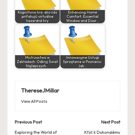
Kognitívna hra: ako nás
Enhancing Home
priťahujú virtuálne
Comfort: Essential
hazardné hry
Window and Door…
Mistrzostwo w
Innowacyjne Usługi
Zakładach: Odkryj Świat
Sprzątania w Poznaniu:
Najlepszych…
Jak…
ThereseJMillar
View All Posts
Post
Previous Post
Next Post
navigation
Exploring the World of
Kľúč k Dokonalému