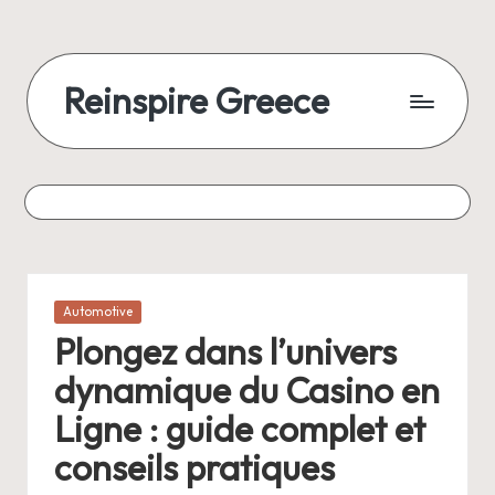
Reinspire Greece
Posted
Automotive
in
Plongez dans l’univers
dynamique du
Casino en
Ligne
: guide complet et
conseils pratiques