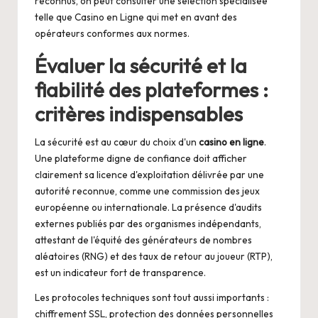
reconnus, on peut consulter une sélection spécialisée
telle que
Casino en Ligne
qui met en avant des
opérateurs conformes aux normes.
Évaluer la sécurité et la
fiabilité des plateformes :
critères indispensables
La sécurité est au cœur du choix d'un
casino en ligne
.
Une plateforme digne de confiance doit afficher
clairement sa licence d'exploitation délivrée par une
autorité reconnue, comme une commission des jeux
européenne ou internationale. La présence d'audits
externes publiés par des organismes indépendants,
attestant de l'équité des générateurs de nombres
aléatoires (RNG) et des taux de retour au joueur (RTP),
est un indicateur fort de transparence.
Les protocoles techniques sont tout aussi importants :
chiffrement SSL, protection des données personnelles