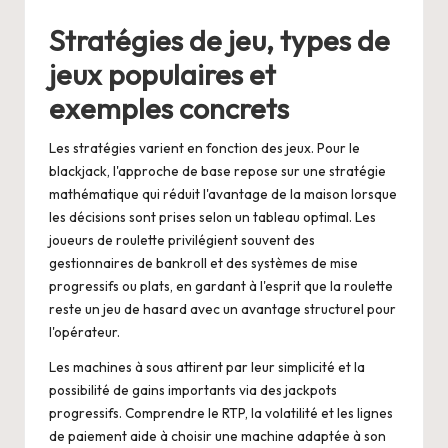
Stratégies de jeu, types de
jeux populaires et
exemples concrets
Les stratégies varient en fonction des jeux. Pour le
blackjack, l'approche de base repose sur une stratégie
mathématique qui réduit l'avantage de la maison lorsque
les décisions sont prises selon un tableau optimal. Les
joueurs de roulette privilégient souvent des
gestionnaires de bankroll et des systèmes de mise
progressifs ou plats, en gardant à l'esprit que la roulette
reste un jeu de hasard avec un avantage structurel pour
l'opérateur.
Les machines à sous attirent par leur simplicité et la
possibilité de gains importants via des jackpots
progressifs. Comprendre le RTP, la volatilité et les lignes
de paiement aide à choisir une machine adaptée à son