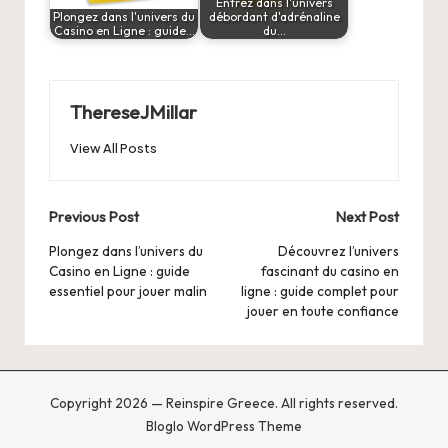
Entrez dans l'univers
Plongez dans l'univers du
débordant d'adrénaline
Casino en Ligne : guide…
du…
ThereseJMillar
View All Posts
Post
Previous Post
Next Post
navigation
Plongez dans l’univers du
Découvrez l’univers
Casino en Ligne
: guide
fascinant du
casino en
essentiel pour jouer malin
ligne
: guide complet pour
jouer en toute confiance
Copyright 2026 — Reinspire Greece. All rights reserved.
Bloglo WordPress Theme