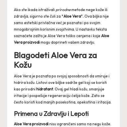
by
Ako ste ikada istraživali
prirodne
metode nege kože ili
zdravlja, sigurno ste čuli za *
Aloe Vera
*. Ova biljka nije
samo estetski privlačna već je poznata i po svojim
mnogobrojnim korisnim svojstvima. U nastavku teksta
saznaćete zašto je Aloe Vera toliko cenjena i koje
Aloe
Vera proizvodi
mogu doprineti vašem zdravlju.
Blagodeti Aloe Vera za
Kožu
Aloe Vera je poznata po svojoj sposobnosti da umiruje i
hidrira kožu. Listovi ove biljke sadrže gel koji se koristi
kao prirodni
hidratant
. Ovaj gel hladi kožu, smanjuje
iritacije i pospešuje regeneraciju ćelija kože. Zato se
često koristi kod manjih posekotina, opekotina i iritacija.
Primena u Zdravlju i Lepoti
Aloe Vera proizvodi
nisu ograničeni samo na negu kože.