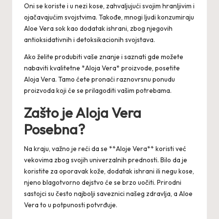
Oni se koriste i u nezi kose, zahvaljujući svojim hranljivim i
ojačavajućim svojstvima. Takođe, mnogi ljudi konzumiraju
Aloe Vera sok kao dodatak ishrani, zbog njegovih
antioksidativnih i detoksikacionih svojstava.
Ako želite produbiti vaše znanje i saznati gde možete
nabaviti kvalitetne *Aloja Vera* proizvode, posetite
Aloja Vera
. Tamo ćete pronaći raznovrsnu ponudu
proizvoda koji će se prilagoditi vašim potrebama.
Zašto je Aloja Vera
Posebna?
Na kraju, važno je reći da se **Aloje Vera** koristi već
vekovima zbog svojih univerzalnih prednosti. Bilo da je
koristite za oporavak kože, dodatak ishrani ili negu kose,
njeno blagotvorno dejstvo će se brzo uočiti. Prirodni
sastojci su često najbolji saveznici našeg zdravlja, a Aloe
Vera to u potpunosti potvrđuje.