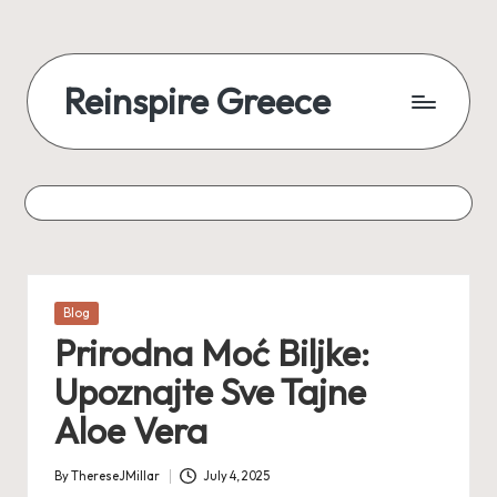
Reinspire Greece
Posted
Blog
in
Prirodna Moć Biljke:
Upoznajte Sve Tajne
Aloe Vera
By
ThereseJMillar
July 4, 2025
Posted