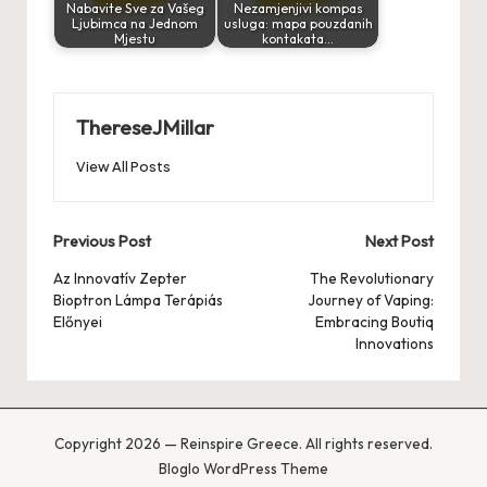
Nabavite Sve za Vašeg
Nezamjenjivi kompas
Ljubimca na Jednom
usluga: mapa pouzdanih
Mjestu
kontakata…
ThereseJMillar
View All Posts
Post
Previous Post
Next Post
navigation
Az Innovatív Zepter
The Revolutionary
Bioptron Lámpa Terápiás
Journey of Vaping:
Előnyei
Embracing Boutiq
Innovations
Copyright 2026 — Reinspire Greece. All rights reserved.
Bloglo WordPress Theme