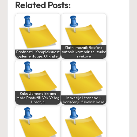
Related Posts:
Zlatni mozaik Bosfora:
Prednosti i Kompleksnost
putopis kroz mirise, zvuke
Suplementacije: Otkrijte…
i vekove
Kako Zamena Ekrana
Može Produžiti Vek Vašeg
Inovacije i trendovi u
Uređaja
korišćenju fiskalnih kasa