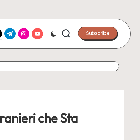
k.com
tter.com
t.me
instagram.com
youtube.com
Subscribe
ranieri che Sta