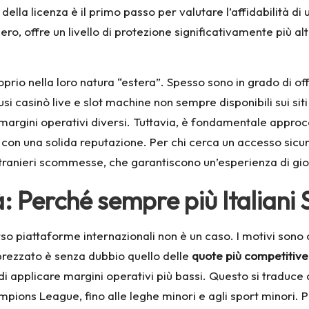
ella licenza è il primo passo per valutare l’affidabilità d
ero, offre un livello di protezione significativamente più 
proprio nella loro natura “estera”. Spesso sono in grado di of
usi casinò live e slot machine non sempre disponibili sui siti
o margini operativi diversi. Tuttavia, è fondamentale appr
con una solida reputazione. Per chi cerca un accesso sicur
 stranieri scommesse
, che garantiscono un’esperienza di gio
: Perché sempre più Italiani
so piattaforme internazionali non è un caso. I motivi sono c
prezzato è senza dubbio quello delle
quote più competitive
di applicare margini operativi più bassi. Questo si traduce 
hampions League, fino alle leghe minori e agli sport minor