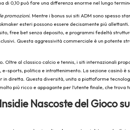
ma di 0,10 può fare una differenza enorme nel lungo termin
le promozioni
. Mentre i bonus sui siti ADM sono spesso stan
bookmaker esteri possono essere decisamente più allettanti
to, free bet senza deposito, e programmi fedeltà struttura
clusivi. Questa aggressività commerciale è un potente stru
ivo. Oltre al classico calcio e tennis, i siti internazionali 
-sports, politica e intrattenimento. La sezione casinò è sp
ier in diretta. Questa diversità, unita a piattaforme tecno
olto più ricco e appagante per l’utente finale, che trova tu
e Insidie Nascoste del Gioco 