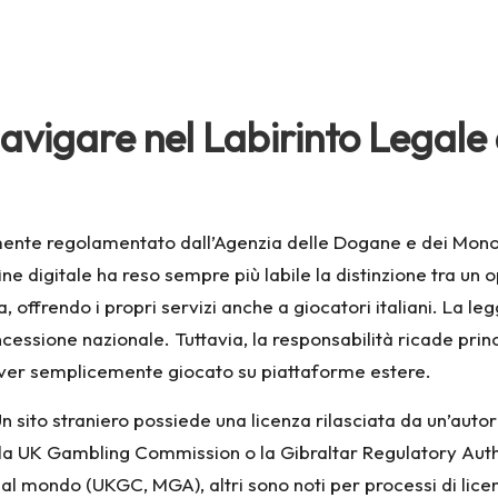
avigare nel Labirinto Legal
ente regolamentato dall’Agenzia delle Dogane e dei Monop
fine digitale ha reso sempre più labile la distinzione tra un
 offrendo i propri servizi anche a giocatori italiani. La leg
oncessione nazionale. Tuttavia, la responsabilità ricade pri
 aver semplicemente giocato su piattaforme estere.
 Un sito straniero possiede una licenza rilasciata da un’aut
a UK Gambling Commission o la Gibraltar Regulatory Autho
si al mondo (UKGC, MGA), altri sono noti per processi di lice