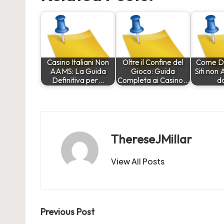
Casino Italiani Non
Oltre il Confine del
Come Di
AAMS: La Guida
Gioco: Guida
Siti non
Definitiva per…
Completa ai Casino…
d
ThereseJMillar
View All Posts
Post
Previous Post