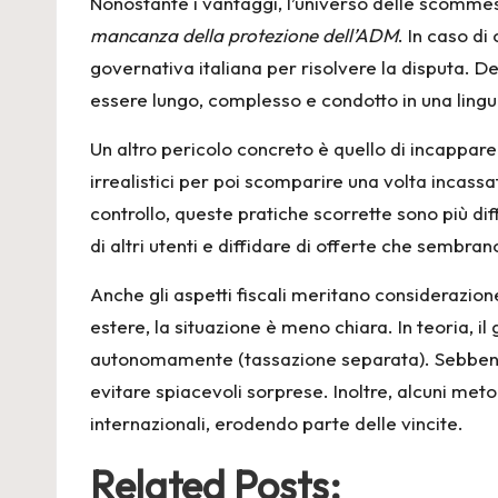
Nonostante i vantaggi, l’universo delle scommesse
mancanza della protezione dell’ADM
. In caso di
governativa italiana per risolvere la disputa. D
essere lungo, complesso e condotto in una ling
Un altro pericolo concreto è quello di incappare
irrealistici per poi scomparire una volta incassa
controllo, queste pratiche scorrette sono più dif
di altri utenti e diffidare di offerte che sembra
Anche gli aspetti fiscali meritano considerazione
estere, la situazione è meno chiara. In teoria, i
autonomamente (tassazione separata). Sebbene q
evitare spiacevoli sorprese. Inoltre, alcuni me
internazionali, erodendo parte delle vincite.
Related Posts: