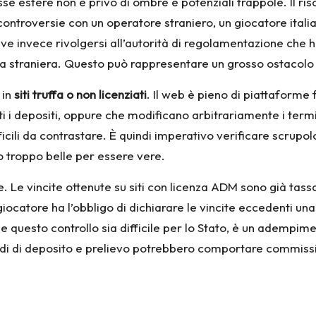
 estere non è privo di ombre e potenziali trappole. Il risch
 controversie con un operatore straniero, un giocatore ital
eve invece rivolgersi all’autorità di regolamentazione che h
ua straniera. Questo può rappresentare un grosso ostacolo 
 in
siti truffa o non licenziati
. Il web è pieno di piattaforme
ti i depositi, oppure che modificano arbitrariamente i termi
ficili da contrastare. È quindi imperativo verificare scrupo
no troppo belle per essere vere.
. Le vincite ottenute su siti con licenza ADM sono già tassa
l giocatore ha l’obbligo di dichiarare le vincite eccedenti u
uesto controllo sia difficile per lo Stato, è un adempime
todi di deposito e prelievo potrebbero comportare commissi