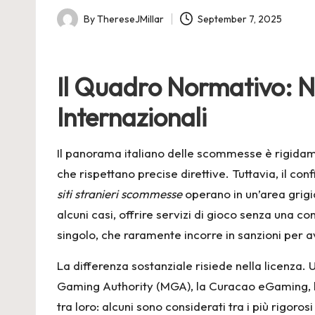
By
ThereseJMillar
September 7, 2025
Posted
by
Il Quadro Normativo: N
Internazionali
Il panorama italiano delle scommesse è rigidam
che rispettano precise direttive. Tuttavia, il con
siti stranieri scommesse
operano in un’area grigia,
alcuni casi, offrire servizi di gioco senza una c
singolo, che raramente incorre in sanzioni per
La differenza sostanziale risiede nella licenza.
Gaming Authority (MGA), la Curacao eGaming, l
tra loro: alcuni sono considerati tra i più rigoro