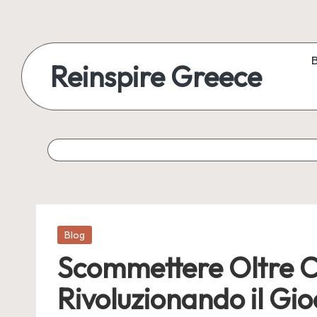
Reinspire Greece
Posted
Blog
in
Scommettere Oltre Con
Rivoluzionando il Gi