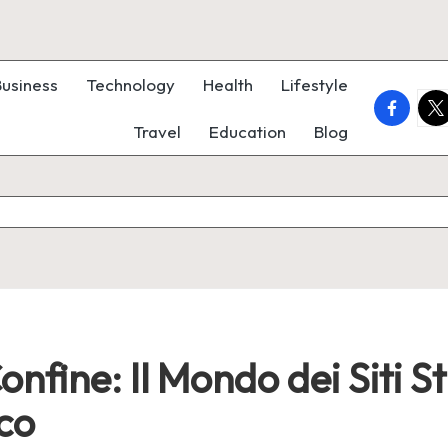
Business
Technology
Health
Lifestyle
faceboo
twi
Travel
Education
Blog
fine: Il Mondo dei Siti St
oco