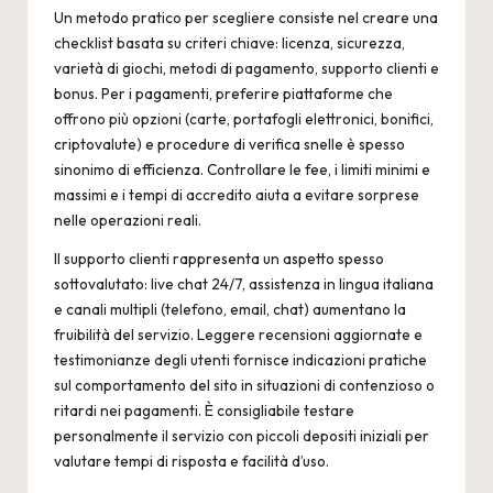
Un metodo pratico per scegliere consiste nel creare una
checklist basata su criteri chiave: licenza, sicurezza,
varietà di giochi, metodi di pagamento, supporto clienti e
bonus. Per i pagamenti, preferire piattaforme che
offrono più opzioni (carte, portafogli elettronici, bonifici,
criptovalute) e procedure di verifica snelle è spesso
sinonimo di efficienza. Controllare le fee, i limiti minimi e
massimi e i tempi di accredito aiuta a evitare sorprese
nelle operazioni reali.
Il supporto clienti rappresenta un aspetto spesso
sottovalutato: live chat 24/7, assistenza in lingua italiana
e canali multipli (telefono, email, chat) aumentano la
fruibilità del servizio. Leggere recensioni aggiornate e
testimonianze degli utenti fornisce indicazioni pratiche
sul comportamento del sito in situazioni di contenzioso o
ritardi nei pagamenti. È consigliabile testare
personalmente il servizio con piccoli depositi iniziali per
valutare tempi di risposta e facilità d’uso.