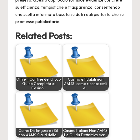
prelievo. Questo approccio fornisce evidenze concrete
su efficienza, tempistiche e trasparenza, consentendo
una scelta informata basata su dati reali piuttosto che su
promesse pubblicitarie.
Related Posts:
Oltre il Confine del Gioco:
Casino affidabili non
Guida Completa ai
AAMS: come riconoscerli
Casino…
e…
Come Distinguere i Siti
Casino Italiani Non AAMS:
non AAMS Sicuri dalle…
La Guida Definitiva per…