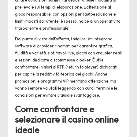
chiare condizioni sui limiti di deposito, sulle modalità di
prelievo e sui tempi di elaborazione. L’attenzione al
gioco responsabile, con opzioni per l’autoesclusione e
limiti imposti dall’utente, è spesso indice di un’operatività
trasparente e professionale.
Dal punto di vista dell’offerta, i migliori siti integrano
software di provider rinomati per garantire grafica,
fluidità e varietà: slot, tavoli live, giochi con croupier reali
e sezioni dedicate a scommesse o poker. È utile
confrontare i valori di RTP (return to player) dichiarati
per capire la redditività teorica dei giochi. Anche
promozioni e programmi VIP meritano attenzione, ma
vanno sempre valutati leggendo con cura i termini e le
condizioni per evitare clausole svantaggiose.
Come confrontare e
selezionare il casino online
ideale