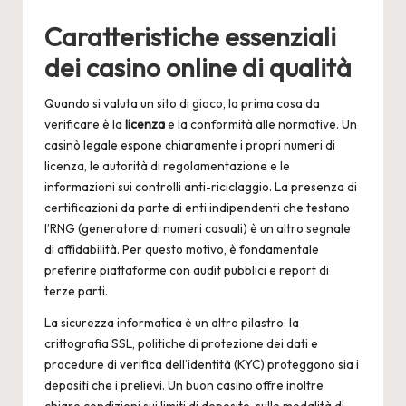
by
Caratteristiche essenziali
dei casino online di qualità
Quando si valuta un sito di gioco, la prima cosa da
verificare è la
licenza
e la conformità alle normative. Un
casinò legale espone chiaramente i propri numeri di
licenza, le autorità di regolamentazione e le
informazioni sui controlli anti-riciclaggio. La presenza di
certificazioni da parte di enti indipendenti che testano
l’RNG (generatore di numeri casuali) è un altro segnale
di affidabilità. Per questo motivo, è fondamentale
preferire piattaforme con audit pubblici e report di
terze parti.
La sicurezza informatica è un altro pilastro: la
crittografia SSL, politiche di protezione dei dati e
procedure di verifica dell’identità (KYC) proteggono sia i
depositi che i prelievi. Un buon casino offre inoltre