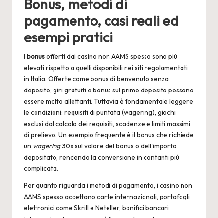
Bonus, metodi di
pagamento, casi reali ed
esempi pratici
I
bonus
offerti dai casino non AAMS spesso sono più
elevati rispetto a quelli disponibili nei siti regolamentati
in Italia. Offerte come bonus di benvenuto senza
deposito, giri gratuiti e bonus sul primo deposito possono
essere molto allettanti. Tuttavia è fondamentale leggere
le condizioni: requisiti di puntata (wagering), giochi
esclusi dal calcolo dei requisiti, scadenze e limiti massimi
di prelievo. Un esempio frequente è il bonus che richiede
un
wagering
30x sul valore del bonus o dell'importo
depositato, rendendo la conversione in contanti più
complicata.
Per quanto riguarda i metodi di pagamento, i casino non
AAMS spesso accettano carte internazionali, portafogli
elettronici come Skrill e Neteller, bonifici bancari