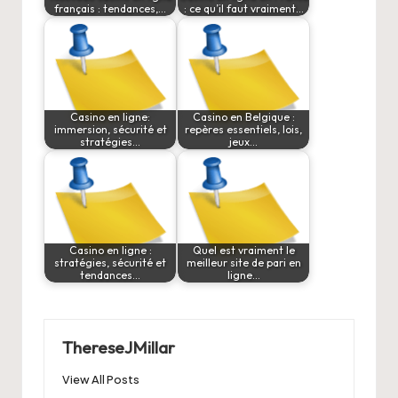
français : tendances,…
: ce qu’il faut vraiment…
Casino en ligne:
Casino en Belgique :
immersion, sécurité et
repères essentiels, lois,
stratégies…
jeux…
Casino en ligne :
Quel est vraiment le
stratégies, sécurité et
meilleur site de pari en
tendances…
ligne…
ThereseJMillar
View All Posts