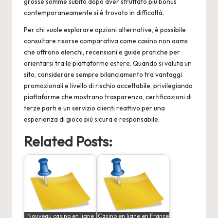
grosse somme subito dopo aver sfruttato più bonus
contemporaneamente si è trovato in difficoltà.
Per chi vuole esplorare opzioni alternative, è possibile
consultare risorse comparativa come
casino non aams
che offrono elenchi, recensioni e guide pratiche per
orientarsi tra le piattaforme estere. Quando si valuta un
sito, considerare sempre bilanciamento tra vantaggi
promozionali e livello di rischio accettabile, privilegiando
piattaforme che mostrano trasparenza, certificazioni di
terze parti e un servizio clienti reattivo per una
esperienza di gioco più sicura e responsabile.
Related Posts:
Nouveau casino en ligne
Casino en ligne en France