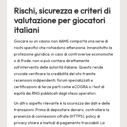
Rischi, sicurezza e criteri di
valutazione per giocatori
italiani
Giocare su un casino non AAMS comporta una serie di
rischi specifici che richiedono attenzione. Innanzitutto la
protezione giuridica: in caso di controversie economiche
o di frode, non si può contare direttamente
sull'intervento delle autorità italiane. Questo rende
cruciale verificare la credibilità del sito tramite
recensioni indipendenti, forum specializzati e
certificazioni di terze parti come eCOGRA o i test di
equità dei RNG pubblicati dagli stessi operatori.
Un altro aspetto rilevante è la sicurezza dei dati e delle
transazioni. Prima di depositare denaro, controllare la
presenza di connessioni cifrate (HTTPS), policy di
privacy chiare e metodi di pagamento tracciabili. La