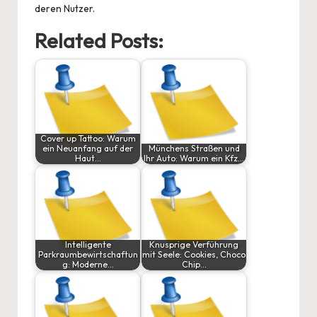
deren Nutzer.
Related Posts:
Cover up Tattoo: Warum
ein Neuanfang auf der
Münchens Straßen und
Haut…
Ihr Auto: Warum ein Kfz…
Intelligente
Knusprige Verführung
Parkraumbewirtschaftun
mit Seele: Cookies, Choco
g: Moderne…
Chip…