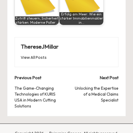
Erfolg am Meer: Wie ein
Zutritt steuern, Sicherheit
starker Immobilienmakler
stärken: Moderne Poller…
in…
ThereseJMillar
View All Posts
Post
Previous Post
Next Post
navigation
The Game-Changing
Unlocking the Expertise
Technologies of KURIS
of a Medical Claims
USA in Modern Cutting
Specialist
Solutions