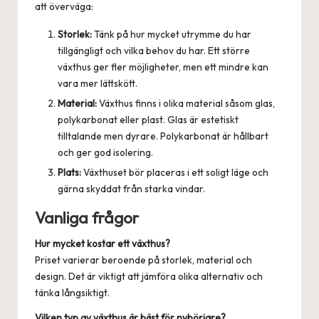
att överväga:
Storlek:
Tänk på hur mycket utrymme du har
tillgängligt och vilka behov du har. Ett större
växthus ger fler möjligheter, men ett mindre kan
vara mer lättskött.
Material:
Växthus finns i olika material såsom glas,
polykarbonat eller plast. Glas är estetiskt
tilltalande men dyrare. Polykarbonat är hållbart
och ger god isolering.
Plats:
Växthuset bör placeras i ett soligt läge och
gärna skyddat från starka vindar.
Vanliga frågor
Hur mycket kostar ett växthus?
Priset varierar beroende på storlek, material och
design. Det är viktigt att jämföra olika alternativ och
tänka långsiktigt.
Vilken typ av växthus är bäst för nybörjare?