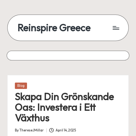
Reinspire Greece
Posted
Blog
in
Skapa Din Grönskande
Oas: Investera i Ett
Växthus
By
ThereseJMillar
April 14, 2025
Posted