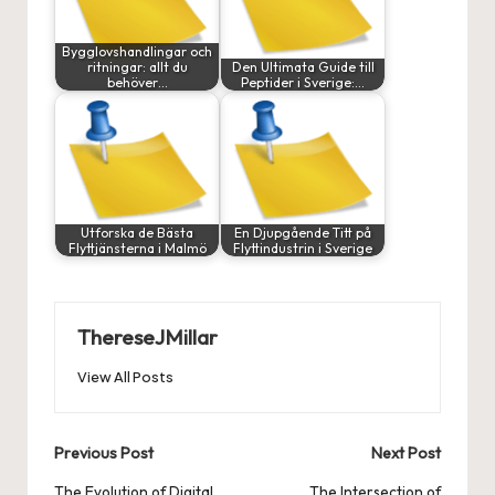
Bygglovshandlingar och
ritningar: allt du
Den Ultimata Guide till
behöver…
Peptider i Sverige:…
Utforska de Bästa
En Djupgående Titt på
Flyttjänsterna i Malmö
Flyttindustrin i Sverige
ThereseJMillar
View All Posts
Post
Previous Post
Next Post
The Evolution of Digital
The Intersection of