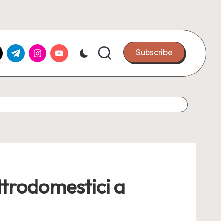
k.com
tter.com
t.me
instagram.com
youtube.com
Subscribe
ttrodomestici a