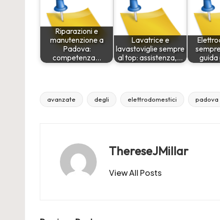
Riparazioni e
manutenzione a
Lavatrice e
Elettr
Padova:
lavastoviglie sempre
sempre 
competenza…
al top: assistenza,…
guida
avanzate
degli
elettrodomestici
padova
Tags:
ThereseJMillar
View All Posts