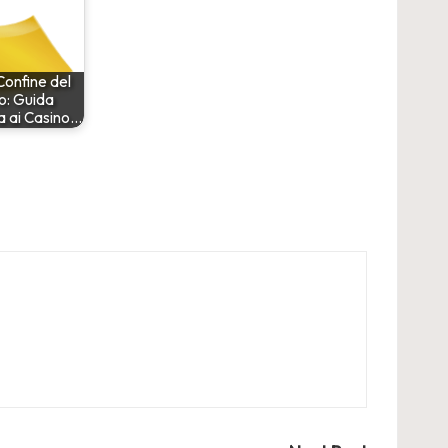
 Confine del
o: Guida
 ai Casino…