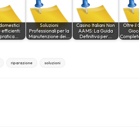
odomestici
Soluzioni
Casino Italiani Non
Oltre il
efficienti:
Professionali per la
AAMS: La Guida
Gioc
 pratica…
Manutenzione dei…
Definitiva per…
Completa
riparazione
soluzioni